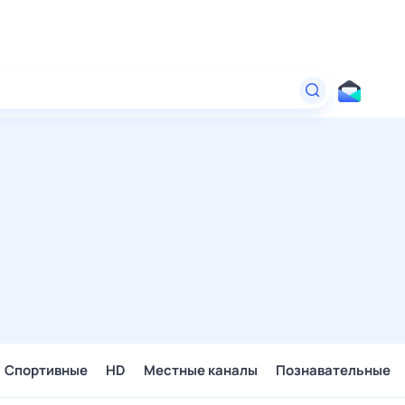
Спортивные
HD
Местные каналы
Познавательные