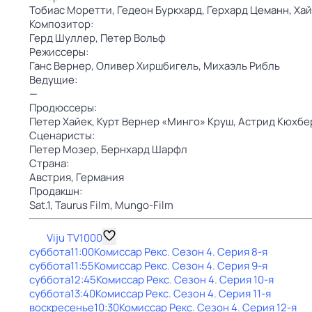
Тобиас Моретти,
Гедеон Буркхард,
Герхард Цеманн,
Хай
Композитор:
Герд Шуллер,
Петер Вольф
Режиссеры:
Ганс Вернер,
Оливер Хиршбигель,
Михаэль Рибль
Ведущие:
—
Продюссеры:
Петер Хайек,
Курт Вернер «Минго» Круш,
Астрид Кюхбе
Сценаристы:
Петер Мозер,
Бернхард Шарфл
Страна:
Австрия,
Германия
Продакшн:
Sat.1,
Taurus Film,
Mungo-Film
Viju TV1000
суббота
11:00
Комиссар Рекс
. Сезон 4
. Серия 8-я
суббота
11:55
Комиссар Рекс
. Сезон 4
. Серия 9-я
суббота
12:45
Комиссар Рекс
. Сезон 4
. Серия 10-я
суббота
13:40
Комиссар Рекс
. Сезон 4
. Серия 11-я
воскресенье
10:30
Комиссар Рекс
. Сезон 4
. Серия 12-я