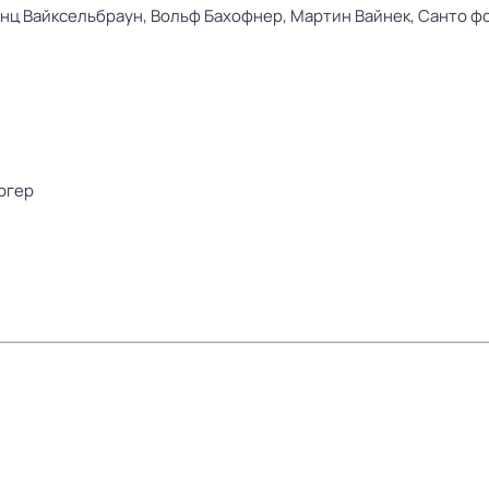
нц Вайксельбраун,
Вольф Бахофнер,
Мартин Вайнек,
Санто ф
ргер