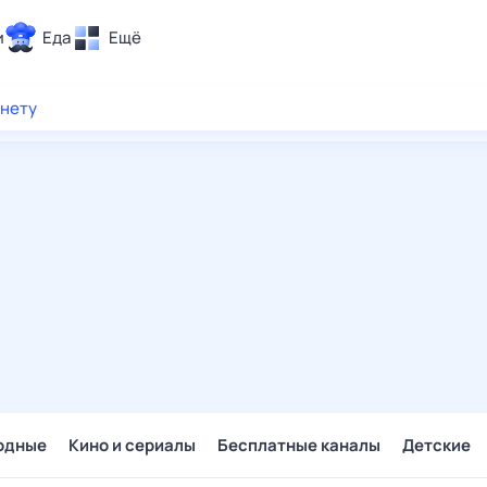
и
Еда
Ещё
Почта
рнету
ия и отдых
Поиск
Погода
ТВ-программа
и и тренды
 ситуации
 вместе
Помощь
одные
Кино и сериалы
Бесплатные каналы
Детские