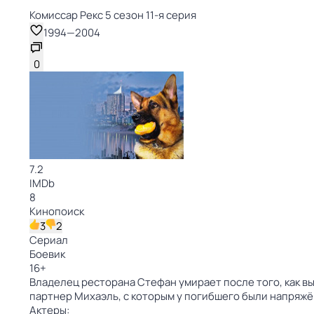
Комиссар Рекс 5 сезон 11-я серия
1994
—
2004
0
7.2
IMDb
8
Кинопоиск
3
2
Сериал
Боевик
16
+
Владелец ресторана Стефан умирает после того, как в
партнер Михаэль, с которым у погибшего были напряж
Актеры: