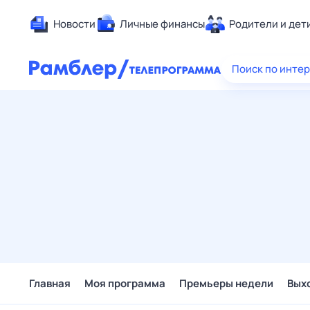
Новости
Личные финансы
Родители и дет
Здоровье
Поиск по инте
Развлечен
Дом и уют
Спорт
Карьера
Авто
Технологи
Жизненные
Сберегаем
Гороскопы
Главная
Моя программа
Премьеры недели
Вых