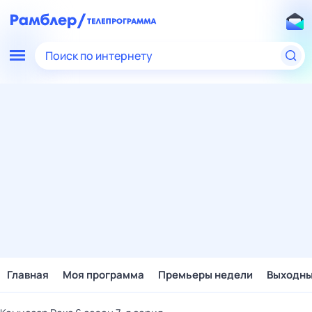
Поиск по интернету
Главная
Моя программа
Премьеры недели
Выходн