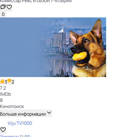
Комиссар Рекс 6 сезон 7-я серия
0
3
2
7.2
IMDb
8
Кинопоиск
Больше информации
Viju TV1000
Завтра в 11:00