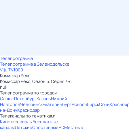
Телепрограмма
Телепрограмма в Зеленодольске
Viju TV1000
Комиссар Рекс
Комиссар Рекс. Сезон 6. Серия 7-я
null
Телепрограмма по городам:
Санкт-Петербург
Казань
Нижний
Новгород
Челябинск
Екатеринбург
Новосибирск
Сочи
Красноя
на-Дону
Краснодар
Телеканалы по тематикам:
Кино и сериалы
Бесплатные
каналы
Детские
Спортивные
HD
Местные