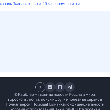
каналы
Познавательные
20 каналов
Новостные
18
+
© Рамблер — главные новости России и мира,
гороскопы, почта, поиск и другие полезные сервисы
Полная версия
Помощь
Политика конфиденциальности
Условия использования
Лайки
Топ-100
Все проекты