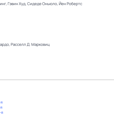
инг,
Гэвин Худ,
Сидеде Оньюло,
Йен Робертс
ардо,
Расселл Д. Марковиц
-я
-я
-я