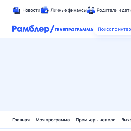
Новости
Личные финансы
Родители и дет
Здоровье
Поиск по инте
Развлечен
Дом и уют
Спорт
Карьера
Авто
Технологи
Жизненные
Сберегаем
Гороскопы
Главная
Моя программа
Премьеры недели
Вых