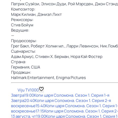
Патрик Суэйзи,
Элисон Дуди,
Рой Мэрсден,
Джон Стэнд
Композитор:
Марк Килиан,
Дэниэл Лихт
Режиссеры:
Стив Бойум
Ведущие:
—
Продюссеры:
Грег Бакл,
Роберт Холми мл.,
Ларри Левинсон,
Ник Ломб
Сценаристы:
Адам Армус,
Стивен Х. Берман,
Нора Кэй Фостер
Страна:
Германия,
США
Продакшн:
Hallmark Entertainment,
Enigma Pictures
Viju TV1000
Завтра
19:00
Копи царя Соломона
. Сезон 1
. Серия 1-я
Завтра
20:40
Копи царя Соломона
. Сезон 1
. Серия 2-я
воскресенье
15:40
Копи царя Соломона
. Сезон 1
. Серия 1
воскресенье
17:15
Копи царя Соломона
. Сезон 1
. Серия 2
13 августа, чт
19:00
Копи царя Соломона
. Сезон 1
. Серия 1