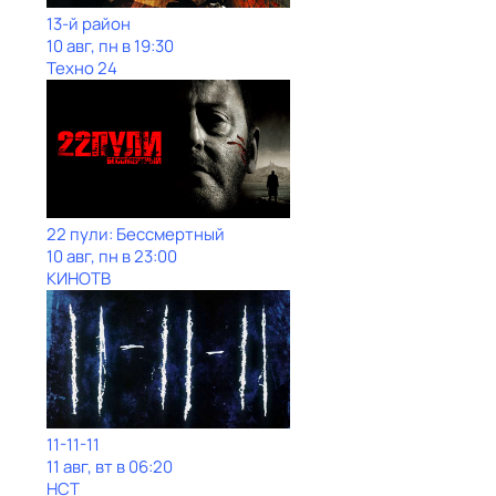
13-й район
10 авг, пн в 19:30
Техно 24
22 пули: Бессмертный
10 авг, пн в 23:00
КИНОТВ
11-11-11
11 авг, вт в 06:20
НСТ