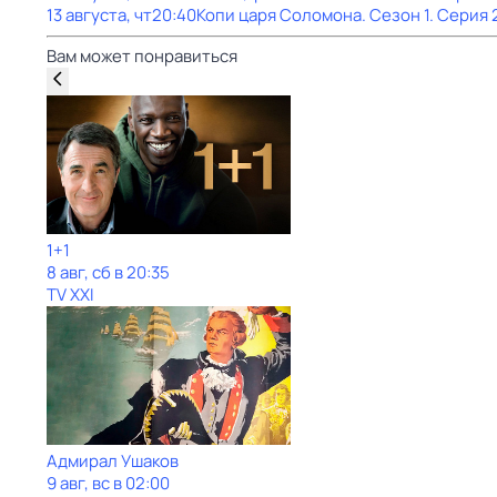
13 августа, чт
20:40
Копи царя Соломона
. Сезон 1
. Серия 
Вам может понравиться
1+1
8 авг, сб в 20:35
TV XXI
Адмирал Ушаков
9 авг, вс в 02:00