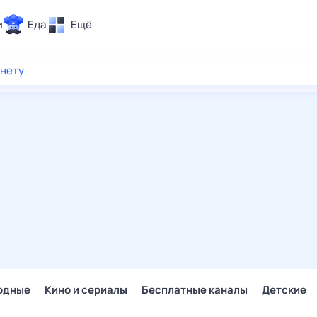
и
Еда
Ещё
Почта
рнету
ия и отдых
Поиск
Погода
ТВ-программа
и и тренды
 ситуации
 вместе
Помощь
одные
Кино и сериалы
Бесплатные каналы
Детские