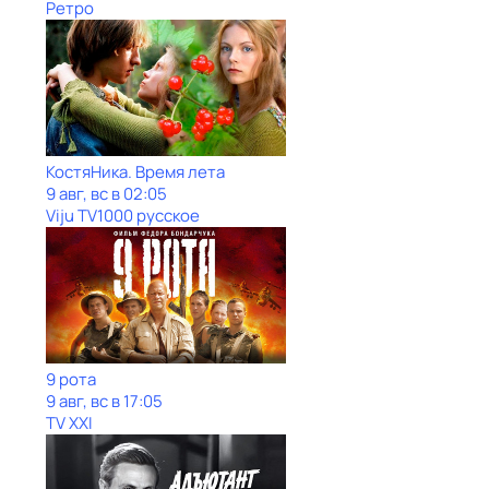
Ретро
КостяНика. Время лета
9 авг, вс в 02:05
Viju TV1000 русское
9 рота
9 авг, вс в 17:05
TV XXI