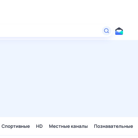
Спортивные
HD
Местные каналы
Познавательные