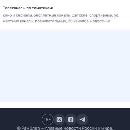
Телеканалы по тематикам:
кино и сериалы
бесплатные каналы
детские
спортивные
hd
местные каналы
познавательные
20 каналов
новостные
18
+
© Рамблер — главные новости России и мира,