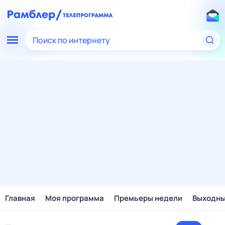
Поиск по интернету
Главная
Моя программа
Премьеры недели
Выходн