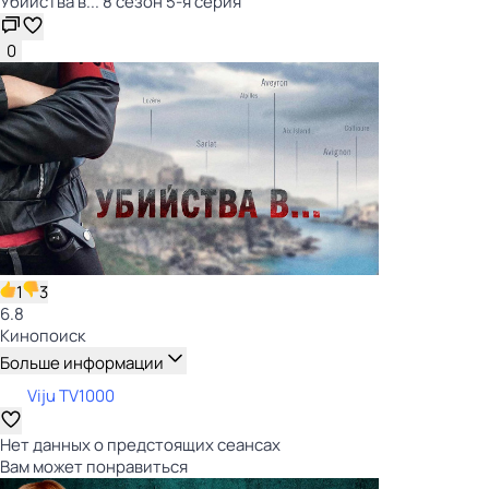
Убийства в... 8 сезон 5-я серия
0
1
3
6.8
Кинопоиск
Больше информации
Viju TV1000
Нет данных о предстоящих сеансах
Вам может понравиться