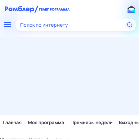
Поиск по интернету
Главная
Моя программа
Премьеры недели
Выходн