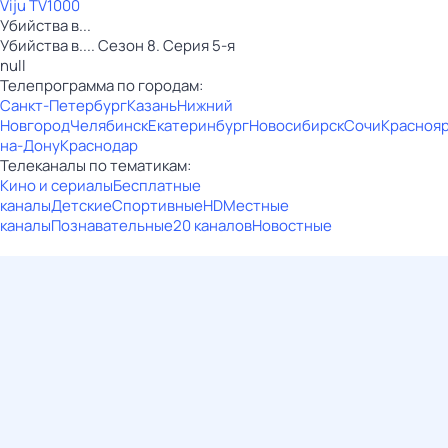
Viju TV1000
Убийства в...
Убийства в.... Сезон 8. Серия 5-я
null
Телепрограмма по городам:
Санкт-Петербург
Казань
Нижний
Новгород
Челябинск
Екатеринбург
Новосибирск
Сочи
Красноя
на-Дону
Краснодар
Телеканалы по тематикам:
Кино и сериалы
Бесплатные
каналы
Детские
Спортивные
HD
Местные
каналы
Познавательные
20 каналов
Новостные