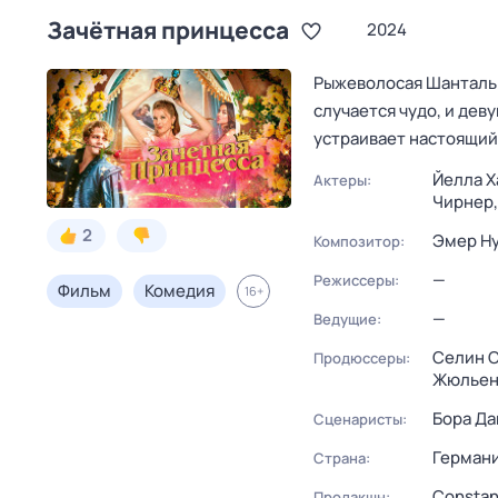
Зачётная принцесса
2024
Рыжеволосая Шанталь 
случается чудо, и дев
устраивает настоящий 
Йелла Х
Актеры:
Чирнер
2
Эмер Н
Композитор:
—
Режиссеры:
Фильм
Комедия
16
+
—
Ведущие:
Селин 
Продюссеры:
Жюлье
Бора Да
Сценаристы:
Герман
Страна:
Constan
Продакшн: