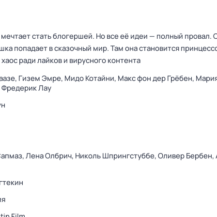
мечтает стать блогершей. Но все её идеи — полный провал.
ушка попадает в сказочный мир. Там она становится принцесс
хаос ради лайков и вирусного контента
аазе,
Гизем Эмре,
Мидо Котайни,
Макс фон дер Грёбен,
Мария
,
Фредерик Лау
ун
Сапмаз,
Лена Олбрич,
Николь Шпрингстуббе,
Оливер Бербен,
н
гтекин
ия
tin Film