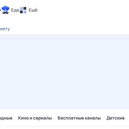
и
Еда
Ещё
Почта
рнету
ия и отдых
Поиск
Погода
ТВ-программа
и и тренды
 ситуации
 вместе
Помощь
одные
Кино и сериалы
Бесплатные каналы
Детские