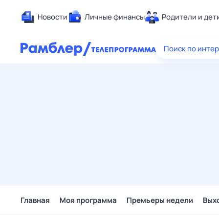
Новости
Личные финансы
Родители и дет
Здоровье
Поиск по инте
Развлечен
Дом и уют
Спорт
Карьера
Авто
Технологи
Жизненные
Сберегаем
Гороскопы
Главная
Моя программа
Премьеры недели
Вых