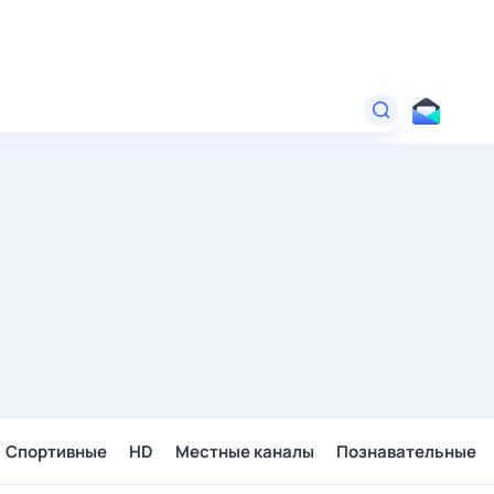
Спортивные
HD
Местные каналы
Познавательные