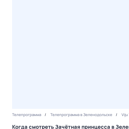
Телепрограмма
Телепрограмма в Зеленодольске
Viju
Когда смотреть Зачётная принцесса в Зел