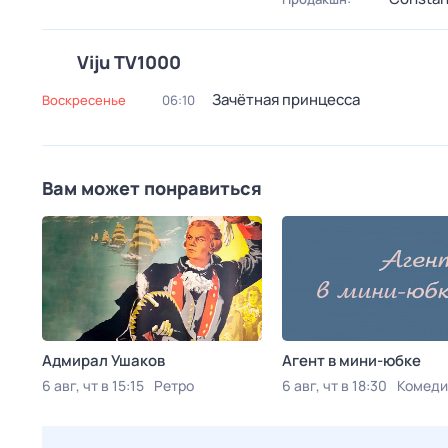
Viju TV1000
Зачётная принцесса
воскресенье
06:10
Вам может понравиться
Адмирал Ушаков
Агент в мини-юбке
6 авг, чт в 15:15
Ретро
6 авг, чт в 18:30
Комеди