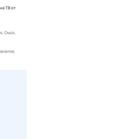
на ТВ от
ы
ск
Омск
каналов