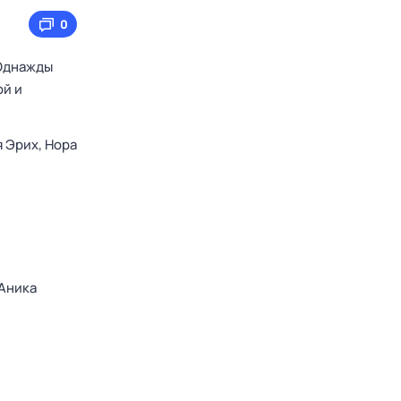
0
 Однажды
ой и
 Эрих,
Нора
Аника