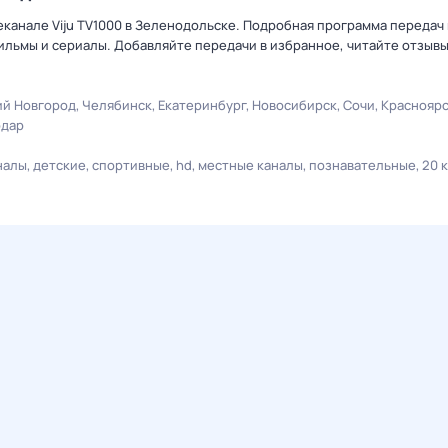
еканале Viju TV1000 в Зеленодольске. Подробная программа передач 
льмы и сериалы. Добавляйте передачи в избранное, читайте отзыв
й Новгород
Челябинск
Екатеринбург
Новосибирск
Сочи
Краснояр
одар
налы
детские
спортивные
hd
местные каналы
познавательные
20 