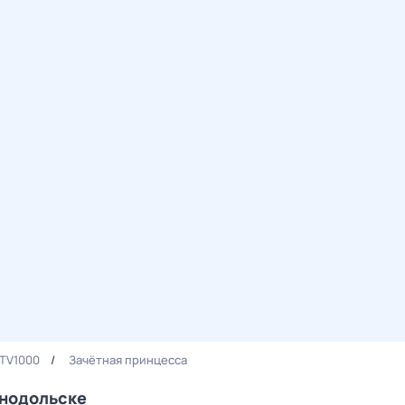
 TV1000
Зачётная принцесса
енодольске