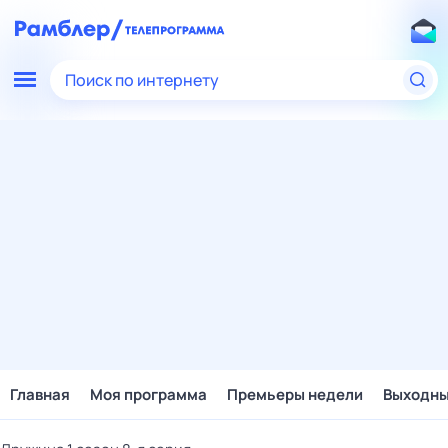
Поиск по интернету
Главная
Моя программа
Премьеры недели
Выходн