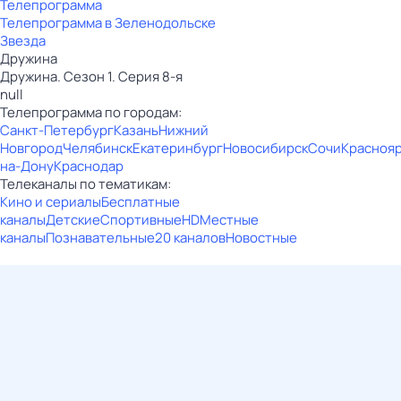
Телепрограмма
Телепрограмма в Зеленодольске
Звезда
Дружина
Дружина. Сезон 1. Серия 8-я
null
Телепрограмма по городам:
Санкт-Петербург
Казань
Нижний
Новгород
Челябинск
Екатеринбург
Новосибирск
Сочи
Красноя
на-Дону
Краснодар
Телеканалы по тематикам:
Кино и сериалы
Бесплатные
каналы
Детские
Спортивные
HD
Местные
каналы
Познавательные
20 каналов
Новостные