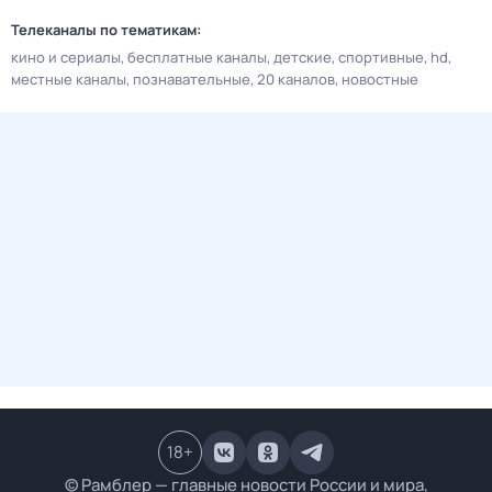
Телеканалы по тематикам:
кино и сериалы
бесплатные каналы
детские
спортивные
hd
местные каналы
познавательные
20 каналов
новостные
18
+
© Рамблер — главные новости России и мира,