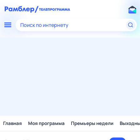
Поиск по интернету
Главная
Моя программа
Премьеры недели
Выходн