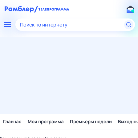
Поиск по интернету
Главная
Моя программа
Премьеры недели
Выходн