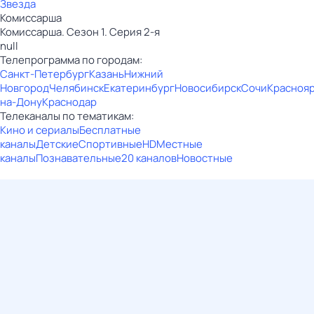
Звезда
Комиссарша
Комиссарша. Сезон 1. Серия 2-я
null
Телепрограмма по городам:
Санкт-Петербург
Казань
Нижний
Новгород
Челябинск
Екатеринбург
Новосибирск
Сочи
Красноя
на-Дону
Краснодар
Телеканалы по тематикам:
Кино и сериалы
Бесплатные
каналы
Детские
Спортивные
HD
Местные
каналы
Познавательные
20 каналов
Новостные