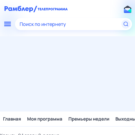
Поиск по интернету
Главная
Моя программа
Премьеры недели
Выходн