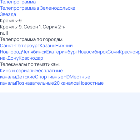
Телепрограмма
Телепрограмма в Зеленодольске
Звезда
Кремль-9
Кремль-9. Сезон 1. Серия 2-я
null
Телепрограмма по городам:
Санкт-Петербург
Казань
Нижний
Новгород
Челябинск
Екатеринбург
Новосибирск
Сочи
Красноя
на-Дону
Краснодар
Телеканалы по тематикам:
Кино и сериалы
Бесплатные
каналы
Детские
Спортивные
HD
Местные
каналы
Познавательные
20 каналов
Новостные