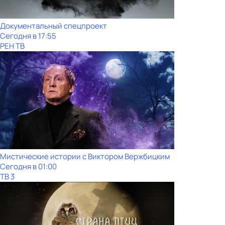
Документальный спецпроект
Сегодня в 17:55
РЕН ТВ
Мистические истории с Виктoром Bержбицким
Сегодня в 01:00
ТВ 3