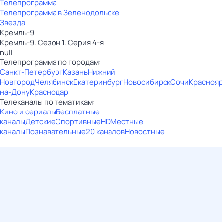
Телепрограмма
Телепрограмма в Зеленодольске
Звезда
Кремль-9
Кремль-9. Сезон 1. Серия 4-я
null
Телепрограмма по городам:
Санкт-Петербург
Казань
Нижний
Новгород
Челябинск
Екатеринбург
Новосибирск
Сочи
Красноя
на-Дону
Краснодар
Телеканалы по тематикам:
Кино и сериалы
Бесплатные
каналы
Детские
Спортивные
HD
Местные
каналы
Познавательные
20 каналов
Новостные