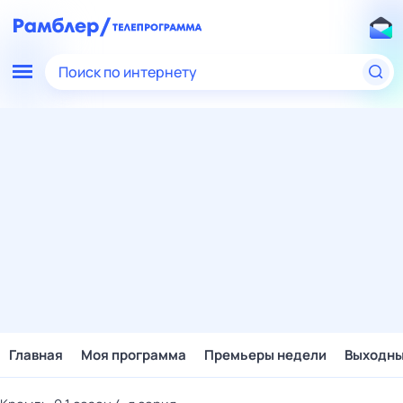
Поиск по интернету
Главная
Моя программа
Премьеры недели
Выходн