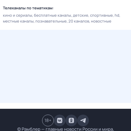
Телеканалы по тематикам:
кино и сериалы
бесплатные каналы
детские
спортивные
hd
местные каналы
познавательные
20 каналов
новостные
18
+
© Рамблер — главные новости России и мира,