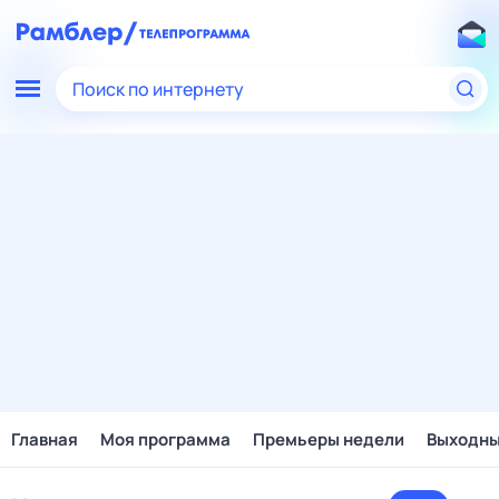
Поиск по интернету
Главная
Моя программа
Премьеры недели
Выходн