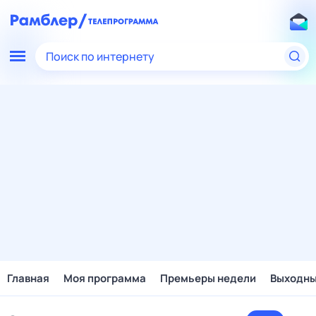
Поиск по интернету
Главная
Моя программа
Премьеры недели
Выходн