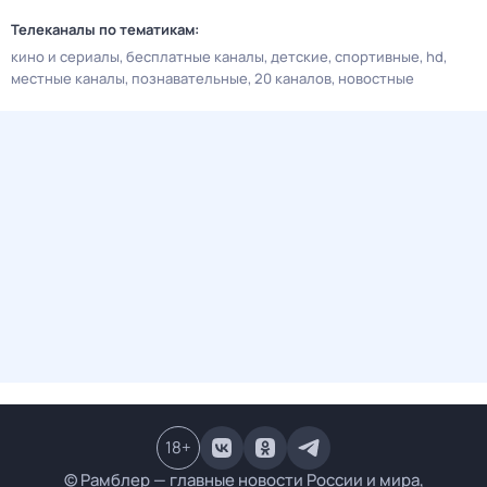
Телеканалы по тематикам:
кино и сериалы
бесплатные каналы
детские
спортивные
hd
местные каналы
познавательные
20 каналов
новостные
18
+
© Рамблер — главные новости России и мира,