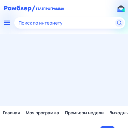
Поиск по интернету
Главная
Моя программа
Премьеры недели
Выходн