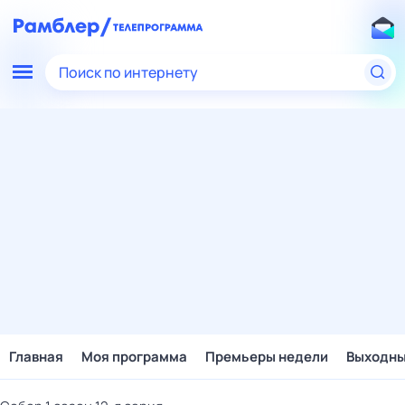
Поиск по интернету
Главная
Моя программа
Премьеры недели
Выходн