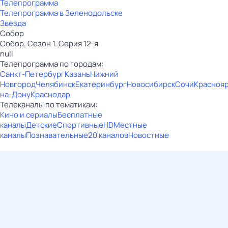
Телепрограмма
Телепрограмма в Зеленодольске
Звезда
Собор
Собор. Сезон 1. Серия 12-я
null
Телепрограмма по городам:
Санкт-Петербург
Казань
Нижний
Новгород
Челябинск
Екатеринбург
Новосибирск
Сочи
Красноя
на-Дону
Краснодар
Телеканалы по тематикам:
Кино и сериалы
Бесплатные
каналы
Детские
Спортивные
HD
Местные
каналы
Познавательные
20 каналов
Новостные