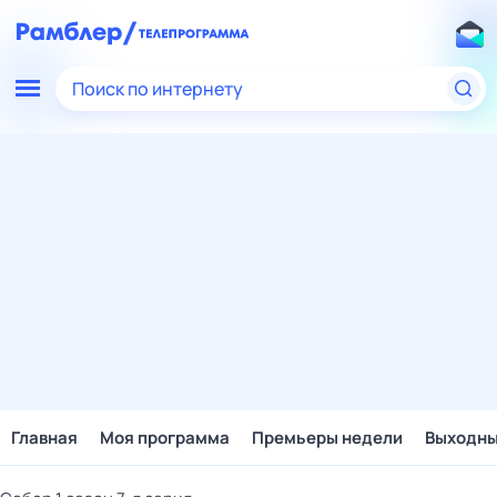
Поиск по интернету
Главная
Моя программа
Премьеры недели
Выходн