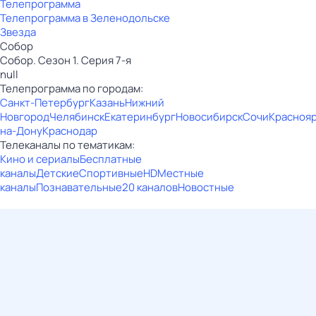
Телепрограмма
Телепрограмма в Зеленодольске
Звезда
Собор
Собор. Сезон 1. Серия 7-я
null
Телепрограмма по городам:
Санкт-Петербург
Казань
Нижний
Новгород
Челябинск
Екатеринбург
Новосибирск
Сочи
Красноя
на-Дону
Краснодар
Телеканалы по тематикам:
Кино и сериалы
Бесплатные
каналы
Детские
Спортивные
HD
Местные
каналы
Познавательные
20 каналов
Новостные