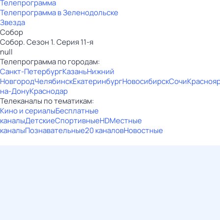
Телепрограмма
Телепрограмма в Зеленодольске
Звезда
Собор
Собор. Сезон 1. Серия 11-я
null
Телепрограмма по городам:
Санкт-Петербург
Казань
Нижний
Новгород
Челябинск
Екатеринбург
Новосибирск
Сочи
Красноя
на-Дону
Краснодар
Телеканалы по тематикам:
Кино и сериалы
Бесплатные
каналы
Детские
Спортивные
HD
Местные
каналы
Познавательные
20 каналов
Новостные