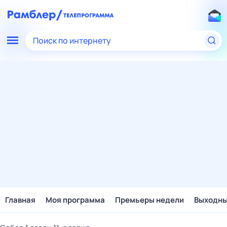
Поиск по интернету
Главная
Моя программа
Премьеры недели
Выходн