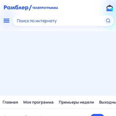
Поиск по интернету
Главная
Моя программа
Премьеры недели
Выходн