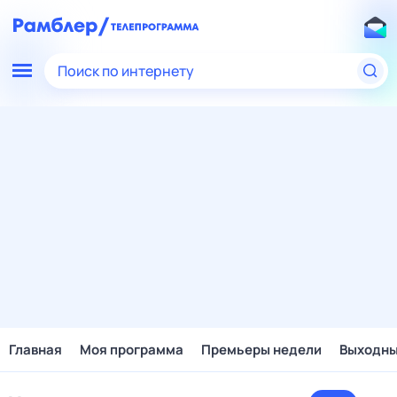
Поиск по интернету
Главная
Моя программа
Премьеры недели
Выходн