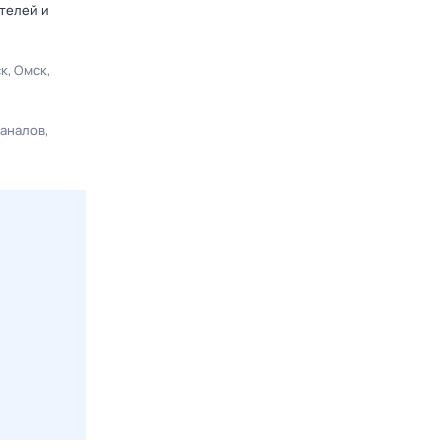
телей и
ск
Омск
каналов