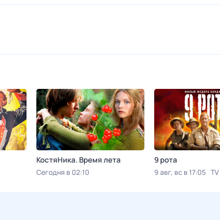
КостяНика. Время лета
9 рота
Сегодня в 02:10
9 авг, вс в 17:05
TV
Viju TV1000 русское