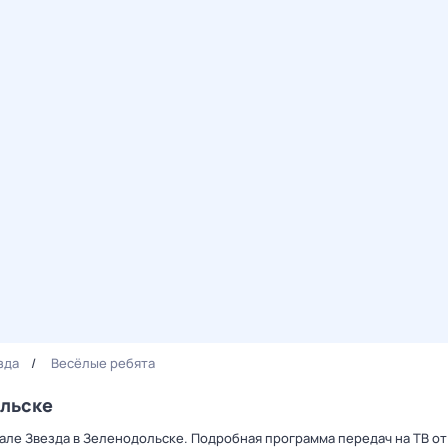
зда
Весёлые ребята
ольске
нале Звезда в Зеленодольске. Подробная программа передач на ТВ о