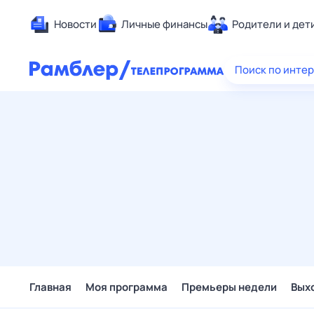
Новости
Личные финансы
Родители и дет
Здоровье
Поиск по инте
Развлечен
Дом и уют
Спорт
Карьера
Авто
Технологи
Жизненные
Сберегаем
Гороскопы
Главная
Моя программа
Премьеры недели
Вых