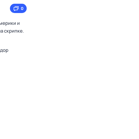
0
Америки и
а скрипке.
дор