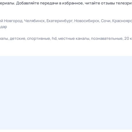
ериалы. Добавляйте передачи в избранное, читайте отзывы телезри
й Новгород
Челябинск
Екатеринбург
Новосибирск
Сочи
Краснояр
одар
налы
детские
спортивные
hd
местные каналы
познавательные
20 