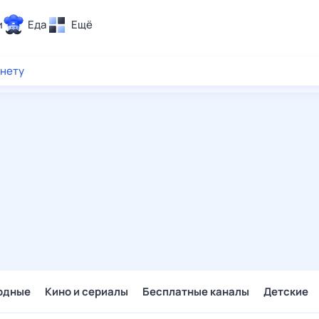
и
Еда
Ещё
Почта
рнету
ия и отдых
Поиск
Погода
ТВ-программа
и и тренды
 ситуации
 вместе
Помощь
одные
Кино и сериалы
Бесплатные каналы
Детские