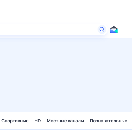
Спортивные
HD
Местные каналы
Познавательные