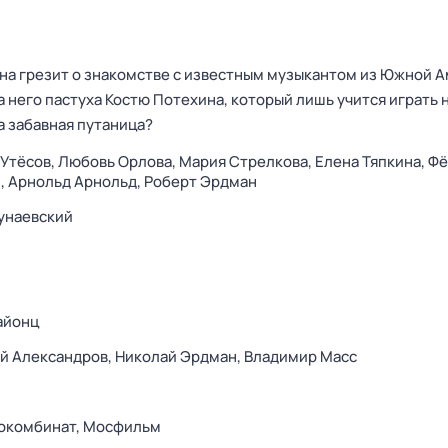
ена грезит о знакомстве с известным музыкантом из Южной 
 него пастуха Костю Потехина, который лишь учится играть н
а забавная путаница?
Утёсов,
Любовь Орлова,
Мария Стрелкова,
Елена Тяпкина,
Фё
,
Арнольд Арнольд,
Роберт Эрдман
унаевский
айонц
й Александров,
Николай Эрдман,
Владимир Масс
окомбинат,
Мосфильм