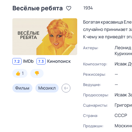
Весёлые ребята
1934
Богатая красавица Ел
случайно принимает за
К чему же приведёт эт
Леонид 
Актеры:
Курихин
IMDb
Кинопоиск
7.2
7.3
Исаак Д
Композитор:
1
—
Режиссеры:
—
Ведущие:
Фильм
Мюзикл
6
+
Исаак З
Продюссеры:
Григори
Сценаристы:
СССР
Страна:
Москин
Продакшн: