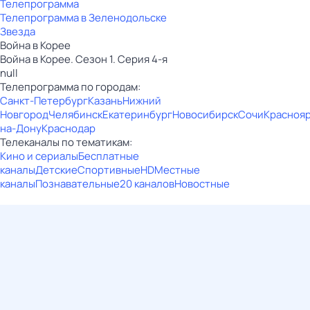
Телепрограмма
Телепрограмма в Зеленодольске
Звезда
Война в Корее
Война в Корее. Сезон 1. Серия 4-я
null
Телепрограмма по городам:
Санкт-Петербург
Казань
Нижний
Новгород
Челябинск
Екатеринбург
Новосибирск
Сочи
Красноя
на-Дону
Краснодар
Телеканалы по тематикам:
Кино и сериалы
Бесплатные
каналы
Детские
Спортивные
HD
Местные
каналы
Познавательные
20 каналов
Новостные