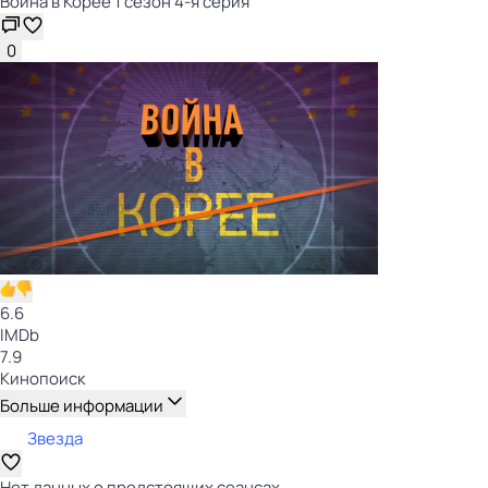
Война в Корее 1 сезон 4-я серия
0
6.6
IMDb
7.9
Кинопоиск
Больше информации
Звезда
Нет данных о предстоящих сеансах