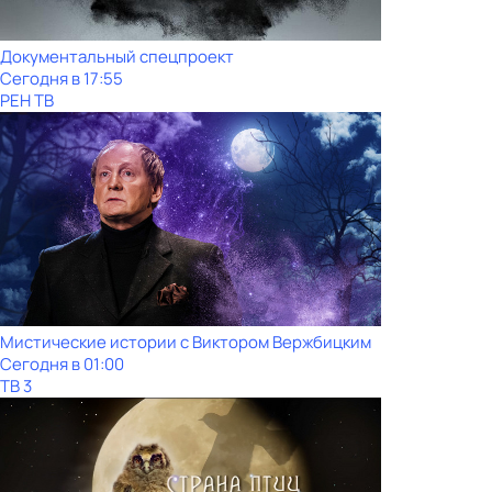
Документальный спецпроект
Сегодня в 17:55
РЕН ТВ
Мистические истории с Виктoром Bержбицким
Сегодня в 01:00
ТВ 3