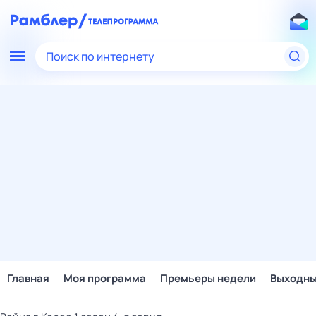
Поиск по интернету
Главная
Моя программа
Премьеры недели
Выходн