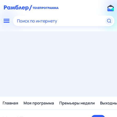
Поиск по интернету
Главная
Моя программа
Премьеры недели
Выходн