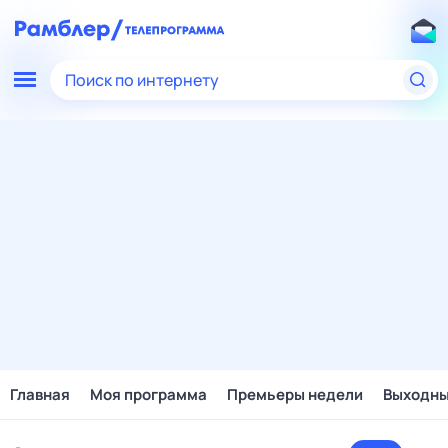
Поиск по интернету
Главная
Моя программа
Премьеры недели
Выходн