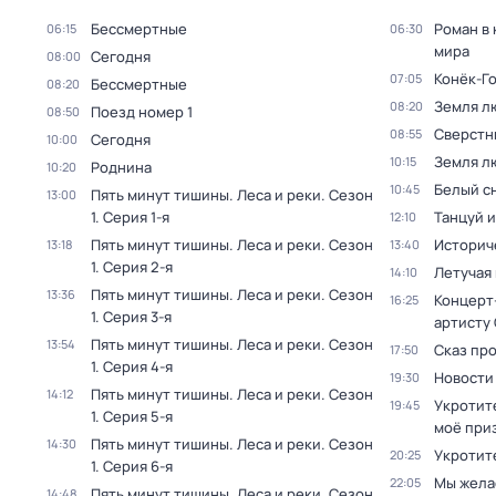
Бессмертные
Роман в
06:15
06:30
мира
Сегодня
08:00
Конёк-Г
07:05
Бессмертные
08:20
Земля л
08:20
Поезд номер 1
08:50
Сверстн
08:55
Сегодня
10:00
Земля л
10:15
Роднина
10:20
Белый с
10:45
Пять минут тишины. Леса и реки
. Сезон
13:00
1
. Серия 1-я
Танцуй и
12:10
Пять минут тишины. Леса и реки
. Сезон
Историч
13:18
13:40
1
. Серия 2-я
Летучая
14:10
Пять минут тишины. Леса и реки
. Сезон
13:36
Концерт
16:25
1
. Серия 3-я
артисту
Пять минут тишины. Леса и реки
. Сезон
13:54
Сказ про
17:50
1
. Серия 4-я
Новости
19:30
Пять минут тишины. Леса и реки
. Сезон
14:12
Укротите
19:45
1
. Серия 5-я
моё при
Пять минут тишины. Леса и реки
. Сезон
14:30
Укротит
20:25
1
. Серия 6-я
Мы жела
22:05
Пять минут тишины. Леса и реки
. Сезон
14:48