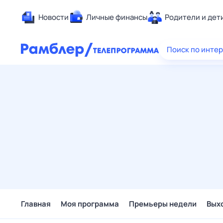
Новости
Личные финансы
Родители и дет
Здоровье
Поиск по инте
Развлечен
Дом и уют
Спорт
Карьера
Авто
Технологи
Жизненные
Сберегаем
Гороскопы
Главная
Моя программа
Премьеры недели
Вых