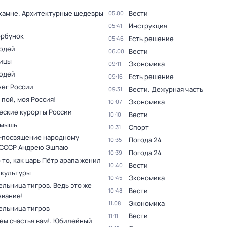
 камне. Архитектурные шедевры
Вести
05:00
Инструкция
05:41
орбунок
Есть решение
05:46
юдей
Вести
06:00
ицы
Экономика
09:11
юдей
Есть решение
09:16
нег России
Вести. Дежурная часть
09:31
 пой, моя Россия!
Экономика
10:07
еские курорты России
Вести
10:10
 мышь
Спорт
10:31
-посвящение народному
Погода 24
10:35
 СССР Андрею Эшпаю
Погода 24
10:39
 то, как царь Пётр арапа женил
Вести
10:40
 культуры
Экономика
10:45
льница тигров. Ведь это же
Вести
10:48
звание!
Экономика
11:08
ельница тигров
Вести
11:11
ем счастья вам!. Юбилейный