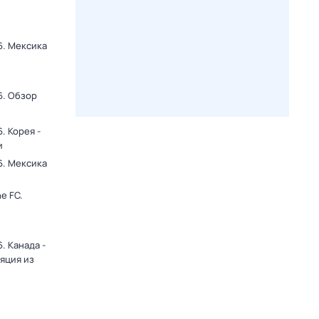
6. Мексика
и
6. Обзор
. Корея -
и
6. Мексика
и
e FC.
. Канада -
яция из