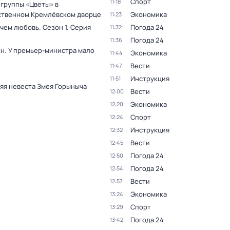
Спорт
11:18
 группы «Цветы» в
ственном Кремлёвском дворце
Экономика
11:23
 чем любовь
. Сезон 1
. Серия
Погода 24
11:32
Погода 24
11:36
н. У премьер-министра мало
Экономика
11:44
Вести
11:47
Инструкция
11:51
яя невеста Змея Горыныча
Вести
12:00
Экономика
12:20
Спорт
12:24
Инструкция
12:32
Вести
12:45
Погода 24
12:50
Погода 24
12:54
Вести
12:57
Экономика
13:24
Спорт
13:29
Погода 24
13:42