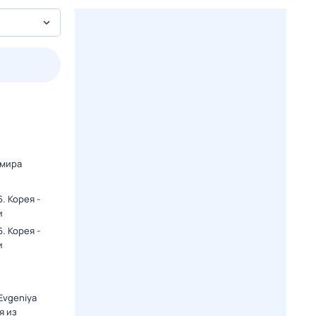
пт
1 авг,
сб
2 авг,
вс
3 авг,
пн
4 авг,
вт
Вчера
Сегод
 мира
. Корея -
и
. Корея -
и
Evgeniya
я из