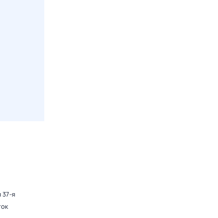
 37-я
ток