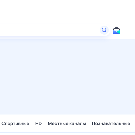
Спортивные
HD
Местные каналы
Познавательные