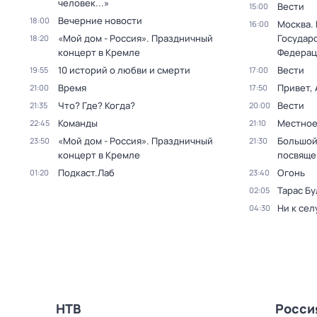
человек...»
Вести
15:00
Вечерние новости
18:00
Москва.
16:00
«Мой дом - Россия». Праздничный
Государ
18:20
концерт в Кремле
Федерац
10 историй о любви и смерти
Вести
19:55
17:00
Время
Привет, 
21:00
17:50
Что? Где? Когда?
Вести
21:35
20:00
Команды
Местное
22:45
21:10
«Мой дом - Россия». Праздничный
Большой
23:50
21:30
концерт в Кремле
посвяще
Подкаст.Лаб
Огонь
01:20
23:40
Тарас Бу
02:05
Ни к сел
04:30
НТВ
Росси