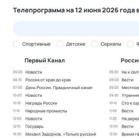
Телепрограмма на 12 июня 2026 года 
23 июл,
чт
24 июл,
пт
25 июл,
сб
26 июл,
вс
Спортивные
Детские
Сериалы
Первый Канал
Росси
Новости
Ни к сел
06:00
05:30
Россия от края до края
Вести
06:10
09:00
День России. Праздничный канал
Местное
07:00
09:20
Новости
Утрення
10:00
09:30
Награды России
Сто к о
10:15
10:10
Народные промыслы
Вести
11:10
11:00
Новости
На дере
12:00
11:20
Государь
Вести
12:15
13:00
Михаил Задорнов. «Только русский
Время г
16:30
13:50