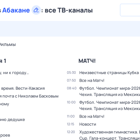
в
Абакане
:
все ТВ-каналы
27 июл,
пн
28 июл,
вт
29 июл,
ср
30 июл,
чт
31 июл,
Фильмы
я 1
МАТЧ!
у, ни к городу…
Неизвестные страницы Кубка
05:30
Все на Матч!
07:50
 время. Вести-Хакасия
Футбол. Чемпионат мира-2026
08:40
Чехия. Трансляция из Мексик
я почта с Николаем Басковым
Футбол. Чемпионат мира-2026
10:00
дному
Чехия. Трансляция из Мексик
Все на Матч!
11:00
вню дедушке
Новости
12:15
Художественная гимнастика. 
12:20
ероев
Cup. Гала-концерт. Трансляци