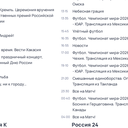
Омска
 Кремль. Церемония вручения
Небесная грация
13:15
ственных премий Российской
Футбол. Чемпионат мира-202
13:35
ии
- ЮАР. Трансляция из Мексик
Улётный футбол
15:45
Андрей!
Футбол. Чемпионат мира-202
16:35
Новости
16:55
 время. Вести-Хакасия
Футбол. Чемпионат мира-2026
17:00
 праздничный концерт,
Чехия. Трансляция из Мексик
нный Дню России
Футбол. Чемпионат мира-202
19:10
- ЮАР. Трансляция из Мексик
льба
Смешанные единоборства. On
21:20
у, ни к городу…
Трансляция из Таиланда
Все на Матч!
23:30
Футбол. Чемпионат мира-2026
00:40
Босния и Герцеговина. Трансл
Канады
Все на Матч!
04:00
я К
Россия 24