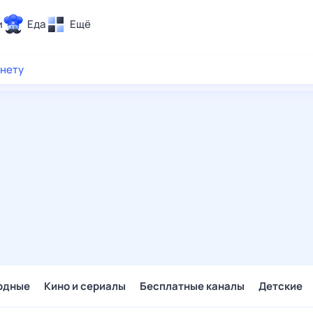
и
Еда
Ещё
Почта
рнету
ия и отдых
Поиск
Погода
ТВ-программа
и и тренды
 ситуации
 вместе
Помощь
одные
Кино и сериалы
Бесплатные каналы
Детские