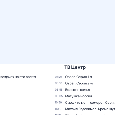
ТВ Центр
ередачах на это время
Овраг
. Серия 1-я
05:25
Овраг
. Серия 2-я
06:10
Большая семья
06:55
Матушка Россия
09:05
Смешите меня семеро!
. Серия
10:30
Михаил Евдокимов. Кроме шу
11:40