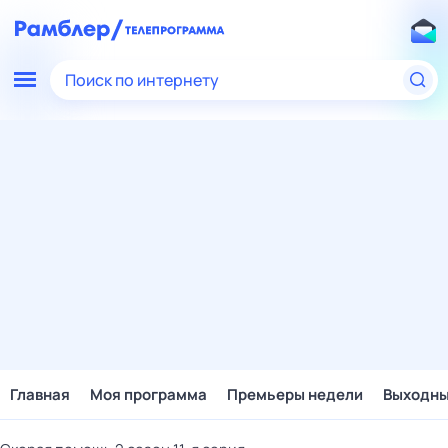
Поиск по интернету
Главная
Моя программа
Премьеры недели
Выходн