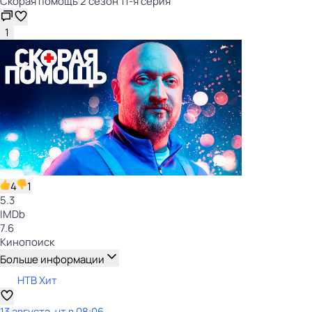
Скорая помощь 2 сезон 11-я серия
1
4
1
5.3
IMDb
7.6
Кинопоиск
Больше информации
НТВ Хит
13 августа, чт в 08:06