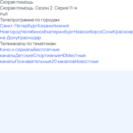
Скорая помощь
Скорая помощь. Сезон 2. Серия 11-я
null
Телепрограмма по городам:
Санкт-Петербург
Казань
Нижний
Новгород
Челябинск
Екатеринбург
Новосибирск
Сочи
Красноя
на-Дону
Краснодар
Телеканалы по тематикам:
Кино и сериалы
Бесплатные
каналы
Детские
Спортивные
HD
Местные
каналы
Познавательные
20 каналов
Новостные