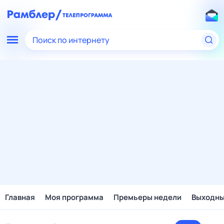
Поиск по интернету
Главная
Моя программа
Премьеры недели
Выходн