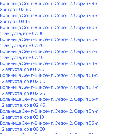
Больница Сент-Винсент
. Сезон 2
. Серия 48-я
Завтра в 02:50
Больница Сент-Винсент
. Сезон 2
. Серия 49-я
Завтра в 03:15
Больница Сент-Винсент
. Сезон 2
. Серия 50-я
11 августа, вт в 07:00
Больница Сент-Винсент
. Сезон 2
. Серия 46-я
11 августа, вт в 07:20
Больница Сент-Винсент
. Сезон 2
. Серия 47-я
11 августа, вт в 07:40
Больница Сент-Винсент
. Сезон 2
. Серия 48-я
12 августа, ср в 01:40
Больница Сент-Винсент
. Сезон 2
. Серия 51-я
12 августа, ср в 02:00
Больница Сент-Винсент
. Сезон 2
. Серия 52-я
12 августа, ср в 02:25
Больница Сент-Винсент
. Сезон 2
. Серия 53-я
12 августа, ср в 02:45
Больница Сент-Винсент
. Сезон 2
. Серия 54-я
12 августа, ср в 03:10
Больница Сент-Винсент
. Сезон 2
. Серия 55-я
12 августа, ср в 06:30