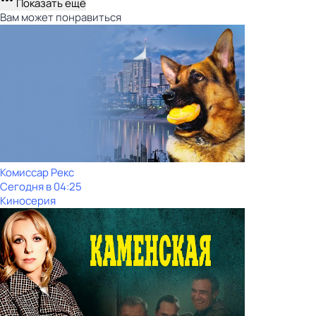
Показать ещё
Вам может понравиться
Комиссар Рекс
Сегодня в 04:25
Киносерия