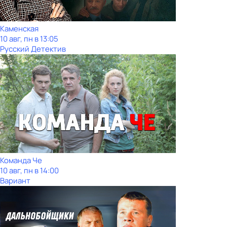
Каменская
10 авг, пн в 13:05
Русский Детектив
Команда Че
10 авг, пн в 14:00
Вариант