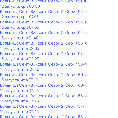
Больница Сент-Винсент
. Сезон 2
. Серия 51-я
12 августа, ср в 06:50
Больница Сент-Винсент
. Сезон 2
. Серия 52-я
12 августа, ср в 07:15
Больница Сент-Винсент
. Сезон 2
. Серия 53-я
12 августа, ср в 07:35
Больница Сент-Винсент
. Сезон 2
. Серия 54-я
13 августа, чт в 01:40
Больница Сент-Винсент
. Сезон 2
. Серия 56-я
13 августа, чт в 02:05
Больница Сент-Винсент
. Сезон 2
. Серия 57-я
13 августа, чт в 02:25
Больница Сент-Винсент
. Сезон 2
. Серия 58-я
13 августа, чт в 02:50
Больница Сент-Винсент
. Сезон 2
. Серия 59-я
13 августа, чт в 03:10
Больница Сент-Винсент
. Сезон 2
. Серия 60-я
13 августа, чт в 07:05
Больница Сент-Винсент
. Сезон 2
. Серия 56-я
13 августа, чт в 07:25
Больница Сент-Винсент
. Сезон 2
. Серия 57-я
13 августа, чт в 07:45
Больница Сент-Винсент
. Сезон 2
. Серия 58-я