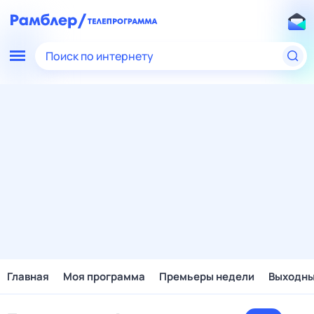
Поиск по интернету
Главная
Моя программа
Премьеры недели
Выходн