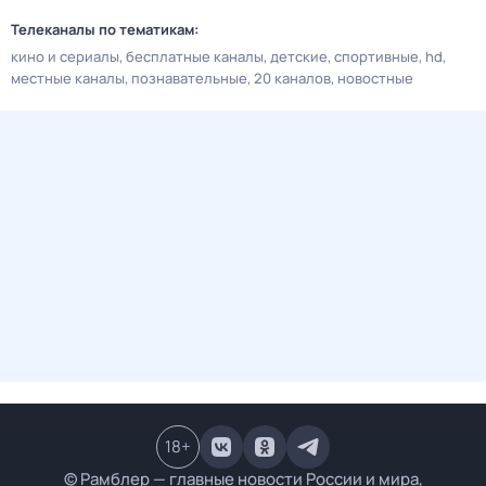
Телеканалы по тематикам:
кино и сериалы
бесплатные каналы
детские
спортивные
hd
местные каналы
познавательные
20 каналов
новостные
18
+
© Рамблер — главные новости России и мира,