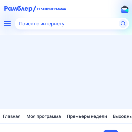
Поиск по интернету
Главная
Моя программа
Премьеры недели
Выходн