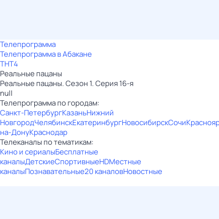
Телепрограмма
Телепрограмма в Абакане
ТНТ4
Реальные пацаны
Реальные пацаны. Сезон 1. Серия 16-я
null
Телепрограмма по городам:
Санкт-Петербург
Казань
Нижний
Новгород
Челябинск
Екатеринбург
Новосибирск
Сочи
Красноя
на-Дону
Краснодар
Телеканалы по тематикам:
Кино и сериалы
Бесплатные
каналы
Детские
Спортивные
HD
Местные
каналы
Познавательные
20 каналов
Новостные