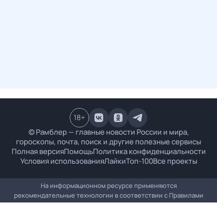
18
+
© Рамблер — главные новости России и мира,
гороскопы, почта, поиск и другие полезные сервисы
Полная версия
Помощь
Политика конфиденциальности
Условия использования
Лайки
Топ-100
Все проекты
На информационном ресурсе применяются
рекомендательные технологии в соответствии с
Правилами