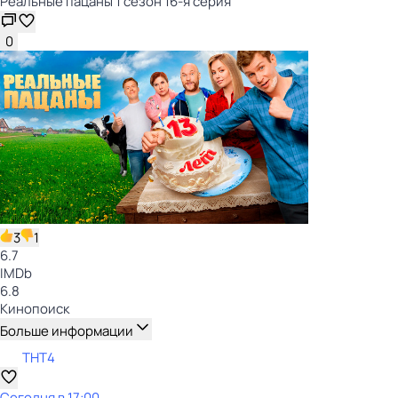
Реальные пацаны 1 сезон 16-я серия
0
3
1
6.7
IMDb
6.8
Кинопоиск
Больше информации
ТНТ4
Сегодня в 17:00