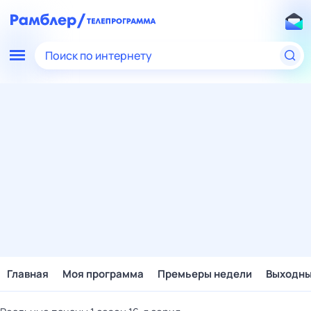
Поиск по интернету
Главная
Моя программа
Премьеры недели
Выходн