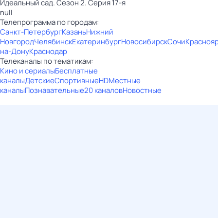
Идеальный сад. Сезон 2. Серия 17-я
null
Телепрограмма по городам:
Санкт-Петербург
Казань
Нижний
Новгород
Челябинск
Екатеринбург
Новосибирск
Сочи
Красноя
на-Дону
Краснодар
Телеканалы по тематикам:
Кино и сериалы
Бесплатные
каналы
Детские
Спортивные
HD
Местные
каналы
Познавательные
20 каналов
Новостные