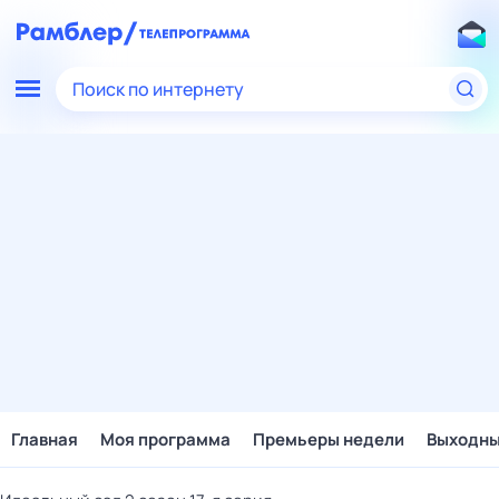
Поиск по интернету
Главная
Моя программа
Премьеры недели
Выходн