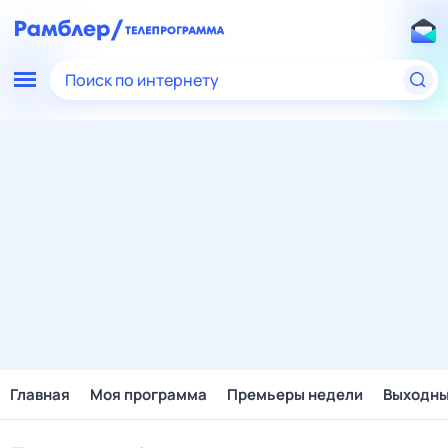
Поиск по интернету
Главная
Моя программа
Премьеры недели
Выходн