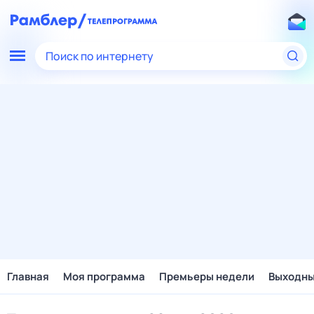
Поиск по интернету
Главная
Моя программа
Премьеры недели
Выходн