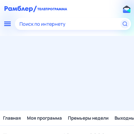
Поиск по интернету
Главная
Моя программа
Премьеры недели
Выходн