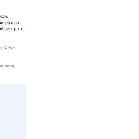
ком,
втра и на
об смотреть
ск
Омск
каналов