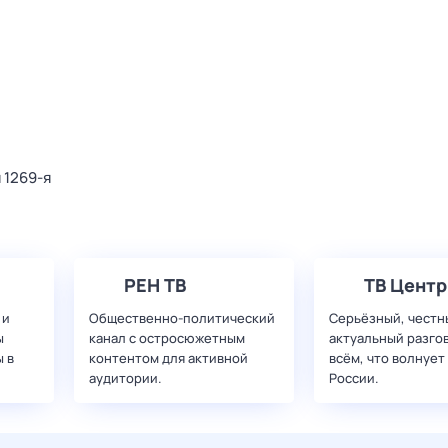
 1269-я
РЕН ТВ
ТВ Центр
 и
Общественно-политический
Серьёзный, честн
ы
канал с остросюжетным
актуальный разго
 в
контентом для активной
всём, что волнует
аудитории.
России.