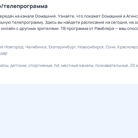
р/телепрограмма
ередач на канале Dомашний. Узнайте, что покажет Dомашний в Агинс
ную телепрограмму. Здесь вы найдете расписание на сегодня, на за
онлайн с другими зрителями. ТВ программа от Рамблера — ваш спос
й Новгород
Челябинск
Екатеринбург
Новосибирск
Сочи
Краснояр
одар
налы
детские
спортивные
hd
местные каналы
познавательные
20 