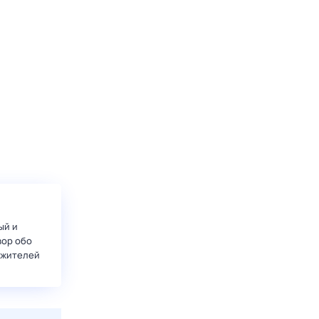
ый и
вор обо
 жителей