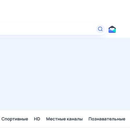
Спортивные
HD
Местные каналы
Познавательные