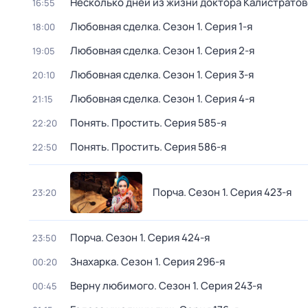
Несколько дней из жизни доктора Калистрато
16:55
Любовная сделка
. Сезон 1
. Серия 1-я
18:00
Любовная сделка
. Сезон 1
. Серия 2-я
19:05
Любовная сделка
. Сезон 1
. Серия 3-я
20:10
Любовная сделка
. Сезон 1
. Серия 4-я
21:15
Понять. Простить
. Серия 585-я
22:20
Понять. Простить
. Серия 586-я
22:50
Порча
. Сезон 1
. Серия 423-я
23:20
Порча
. Сезон 1
. Серия 424-я
23:50
Знaхaрка
. Сезон 1
. Серия 296-я
00:20
Верну любимого
. Сезон 1
. Серия 243-я
00:45