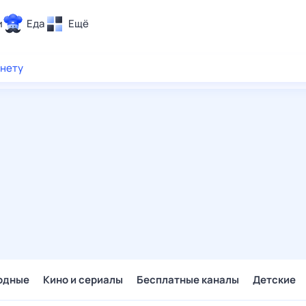
и
Еда
Ещё
Почта
рнету
ия и отдых
Поиск
Погода
ТВ-программа
и и тренды
 ситуации
 вместе
Помощь
одные
Кино и сериалы
Бесплатные каналы
Детские