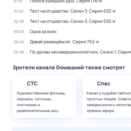
Голocа ушедших душ
. Серия 176-я
01:15
Тест на отцовство
. Сезон 3
. Серия 532-я
01:40
Тест на отцовство
. Сезон 3
. Серия 533-я
02:30
Одна за всех
03:20
Давай рaзвeдёмся!
. Серия 752-я
03:45
По делам несовершеннолетних
. Сезон 1
. Серия
04:35
Зрители канала Dомашний также смотрят
СТС
Спас
Художественные фильмы,
Канал о судьбах святых
сериалы, ситкомы,
простых людей. Совет
скетчкомы и
священников и молитвы
развлекательные шоу.
прямом эфире.