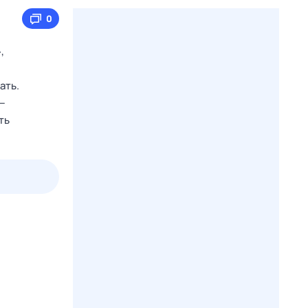
0
,
ать.
—
ть
пт
1 авг,
сб
2 авг,
вс
3 авг,
пн
4 авг,
вт
Вчера
Сегод