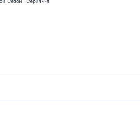
вой
. Сезон 1
. Серия 4-я