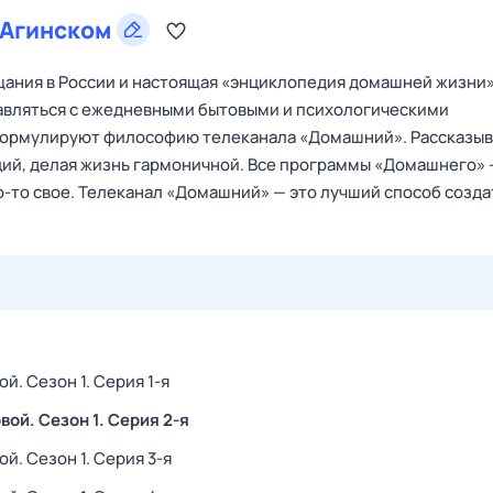
Агинском
ания в России и настоящая «энциклопедия домашней жизни»
правляться с ежедневными бытовыми и психологическими
 формулируют философию телеканала «Домашний». Рассказыв
ций, делая жизнь гармоничной. Все программы «Домашнего» 
о‑то свое. Телеканал «Домашний» — это лучший способ созда
27 июл,
пн
28 июл,
вт
29 июл,
ср
30 июл,
чт
31 июл,
вой
. Сезон 1
. Серия 1-я
овой
. Сезон 1
. Серия 2-я
вой
. Сезон 1
. Серия 3-я