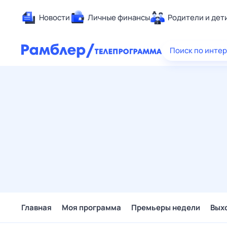
Новости
Личные финансы
Родители и дет
Здоровье
Поиск по инте
Развлечен
Дом и уют
Спорт
Карьера
Авто
Технологи
Жизненные
Сберегаем
Гороскопы
Главная
Моя программа
Премьеры недели
Вых