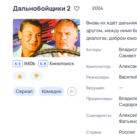
Дальнобойщики 2
2004
Вновь их ждёт дальняя
другом, между ними бы
диалогах, добром юмо
Владисл
Актеры:
Самвел 
IMDb
Кинопоиск
6.5
6.8
Алекса
Композитор:
Василий
Режиссеры:
—
Ведущие:
Сериал
Комедия
16
+
Владиле
Продюссеры:
Сидоро
Алексей
Сценаристы:
Фатьян
Россия
Страна: