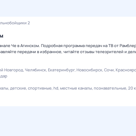
льнобойщики 2
ом
анале Че в Агинском. Подробная программа передач на ТВ от Рамбле
авляйте передачи в избранное, читайте отзывы телезрителей и дел
й Новгород
Челябинск
Екатеринбург
Новосибирск
Сочи
Краснояр
одар
налы
детские
спортивные
hd
местные каналы
познавательные
20 