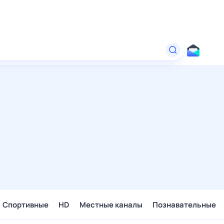
Спортивные
HD
Местные каналы
Познавательные