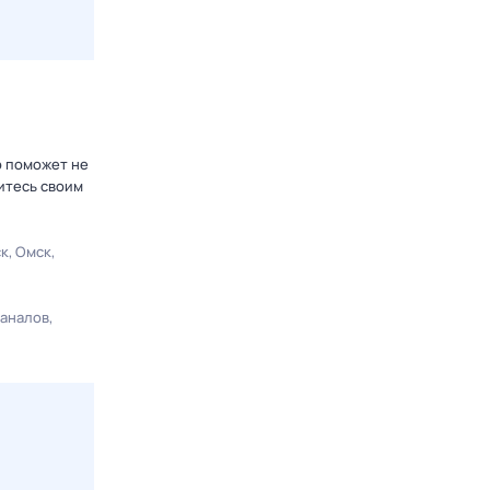
р поможет не
итесь своим
ск
Омск
каналов