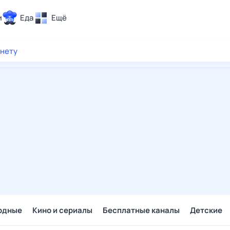
и
Еда
Ещё
Почта
рнету
ия и отдых
Поиск
Погода
ТВ-программа
и и тренды
 ситуации
 вместе
Помощь
одные
Кино и сериалы
Бесплатные каналы
Детские