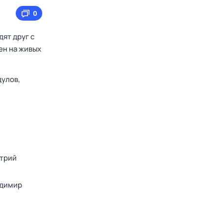
0
дят друг с
ен на живых
дулов,
трий
димир