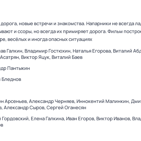
 дорога, новые встречи и знакомства. Напарники не всегда ла
вают и ссоры, но всегда их примиряет дорога. Фильм постро
ре, весёлых и иногда опасных ситуациях
ав Галкин,
Владимир Гостюхин,
Наталья Егорова,
Виталий Аб
Асатрян,
Виктор Яцук,
Виталий Баев
ндр Пантыкин
 Бледнов
н Арсеньев,
Александр Черняев,
Иннокентий Малинкин,
Дми
в,
Александр Сыров,
Сергей Оганесян
 Гордовский,
Елена Галкина,
Иван Егоров,
Виктор Иванов,
Вла
ов