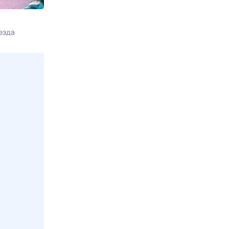
Вход в лабиринт
Карпов
езда
9 авг, вс в 19:00
Доверие
9 авг, вс в 21:1