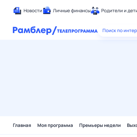
Новости
Личные финансы
Родители и дет
Здоровье
Поиск по инте
Развлечен
Дом и уют
Спорт
Карьера
Авто
Технологи
Жизненные
Сберегаем
Гороскопы
Главная
Моя программа
Премьеры недели
Вых