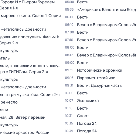
 Города N с Пьером Бурелем
.
Вести
05:00
 Серия 1-я
«Америка» с Валентином Бог
05:36
 мирового кино
. Сезон 1
. Серия
Вести
06:00
Вечер с Владимиром Соловьё
06:10
 мегаполисы древности
Вести
07:00
дованию приступить. Фильм 1:
Вечер с Владимиром Соловьё
07:10
 Серия 2-я
Вести
08:00
 культуры
Вечер с Владимиром Соловьё
08:09
тель
Вести
09:00
кам, хранившим юность нашу...
Исторические хроники
09:11
ера с ГИТИСом
. Серия 2-я
Парламентский час
09:16
 культуры
Вести. Дежурная часть
09:31
 мегаполисы древности
Вести
10:00
ян и три мушкетёра
. Серия 2-я
Экономика
10:07
 ремесло
Вести
10:10
изни
Спорт
10:31
ная, 28: Ветер перемен
Погода 24
10:35
 культуры
Погода 24
10:39
ческие оркестры России