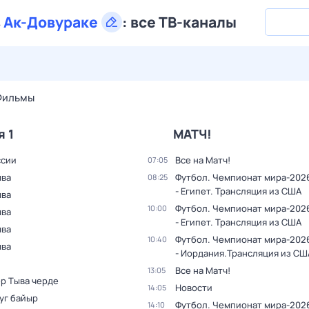
в
Ак-Довураке
:
все ТВ-каналы
29 июл,
ср
30 июл,
чт
31 июл,
пт
1 авг,
сб
2 авг,
вс
Фильмы
я 1
МАТЧ!
ссии
Все на Матч!
07:05
ыва
Футбол. Чемпионат мира-2026
08:25
- Египет. Трансляция из США
ыва
Футбол. Чемпионат мира-2026
10:00
ыва
- Египет. Трансляция из США
ыва
Футбол. Чемпионат мира-2026
10:40
ыва
- Иордания.Трансляция из СШ
Все на Матч!
13:05
р Тыва черде
Новости
14:05
уг байыр
Футбол. Чемпионат мира-202
14:10