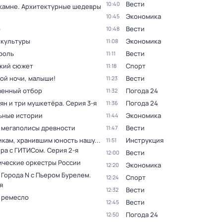
Вести
10:40
 камне. Архитектурные шедевры
Экономика
10:45
р
Вести
10:48
 культуры
Экономика
11:08
роль
Вести
11:11
кий сюжет
Спорт
11:18
ой ночи, малыши!
Вести
11:23
венный отбор
Погода 24
11:32
ян и три мушкетёра
. Серия 3-я
Погода 24
11:36
ьные истории
Экономика
11:44
 мегаполисы древности
Вести
11:47
кам, хранившим юность нашу...
Инструкция
11:51
ера с ГИТИСом
. Серия 2-я
Вести
12:00
ческие оркестры России
Экономика
12:20
 Города N с Пьером Бурелем
.
Спорт
12:24
я
Вести
12:32
 ремесло
Вести
12:45
Погода 24
12:50