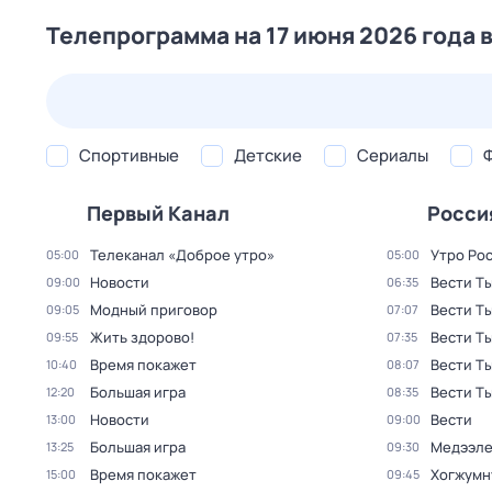
Телепрограмма на 17 июня 2026 года 
25 июл,
сб
26 июл,
вс
27 июл,
пн
28 июл,
вт
Спортивные
Детские
Сериалы
Первый Канал
Росси
Телеканал «Доброе утро»
Утро Ро
05:00
05:00
Новости
Вести Т
09:00
06:35
Модный приговор
Вести Т
09:05
07:07
Жить здорово!
Вести Т
09:55
07:35
Время покажет
Вести Т
10:40
08:07
Большая игра
Вести Т
12:20
08:35
Новости
Вести
13:00
09:00
Большая игра
Медээле
13:25
09:30
Время покажет
Хогжумн
15:00
09:45