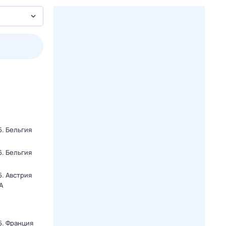
3 авг,
пн
4 авг,
вт
5 авг,
ср
6 авг,
чт
Вчера
Сегодня
. Бельгия
. Бельгия
. Австрия
А
6. Франция