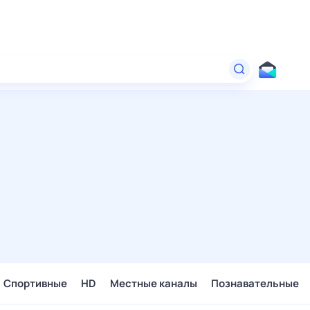
Спортивные
HD
Местные каналы
Познавательные