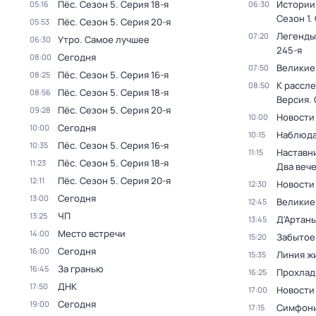
Пёс
. Сезон 5
. Серия 18-я
Истории
05:16
06:30
Сезон 1
.
Пёс
. Сезон 5
. Серия 20-я
05:53
Легенды
07:20
Утро. Самое лучшее
06:30
245-я
Сегодня
08:00
Великие
07:50
Пёс
. Сезон 5
. Серия 16-я
08:25
К рассле
08:50
Пёс
. Сезон 5
. Серия 18-я
08:56
Версия
.
Пёс
. Сезон 5
. Серия 20-я
09:28
Новости
10:00
Сегодня
10:00
Наблюда
10:15
Пёс
. Сезон 5
. Серия 16-я
10:35
Наставни
11:15
Пёс
. Сезон 5
. Серия 18-я
11:23
Два веч
Пёс
. Сезон 5
. Серия 20-я
12:11
Новости
12:30
Сегодня
13:00
Великие
12:45
ЧП
13:25
Д'Артань
13:45
Место встречи
14:00
Забытое
15:20
Сегодня
16:00
Линия ж
15:35
За гранью
16:45
Прохлад
16:25
ДНК
17:50
Новости
17:00
Сегодня
19:00
Симфони
17:15