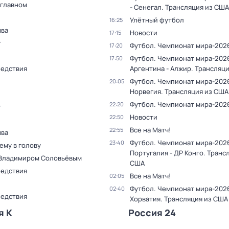
 главном
- Сенегал. Трансляция из США
Улётный футбол
16:25
ыва
Новости
17:15
т
Футбол. Чемпионат мира-202
17:20
Футбол. Чемпионат мира-202
17:50
ледствия
Аргентина - Алжир. Трансляц
Футбол. Чемпионат мира-2026
20:05
Норвегия. Трансляция из США
Футбол. Чемпионат мира-202
22:20
т
Новости
22:50
Все на Матч!
22:55
ыва
Футбол. Чемпионат мира-202
23:40
ему в голову
Португалия - ДР Конго. Транс
 Владимиром Соловьёвым
США
ледствия
Все на Матч!
02:05
Футбол. Чемпионат мира-2026
02:40
ледствия
Хорватия. Трансляция из США
я К
Россия 24