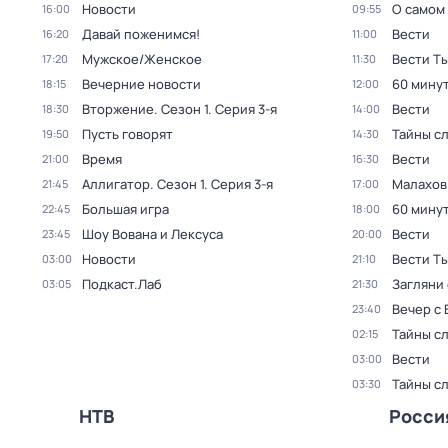
Новости
О самом
16:00
09:55
Давай поженимся!
Вести
16:20
11:00
Мужское/Женское
Вести Т
17:20
11:30
Вечерние новости
60 мину
18:15
12:00
Вторжение
. Сезон 1
. Серия 3-я
Вести
18:30
14:00
Пусть говорят
Тайны с
19:50
14:30
Время
Вести
21:00
16:30
Аллигатор
. Сезон 1
. Серия 3-я
Малахов
21:45
17:00
Большая игра
60 мину
22:45
18:00
Шоу Вована и Лексуса
Вести
23:45
20:00
Новости
Вести Т
03:00
21:10
Подкаст.Лаб
Загляни 
03:05
21:30
Вечер с
23:40
Тайны с
02:15
Вести
03:00
Тайны с
03:30
НТВ
Росси