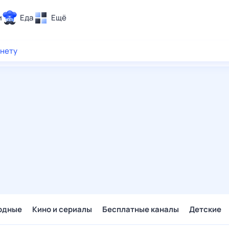
и
Еда
Ещё
Почта
рнету
ия и отдых
Поиск
Погода
ТВ-программа
и и тренды
 ситуации
 вместе
Помощь
одные
Кино и сериалы
Бесплатные каналы
Детские