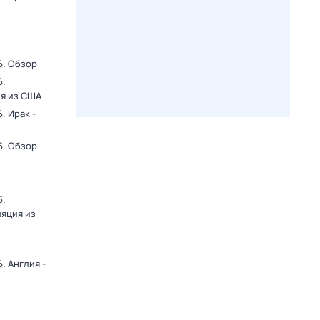
6. Обзор
6.
ия из США
. Ирак -
6. Обзор
6.
ляция из
. Англия -