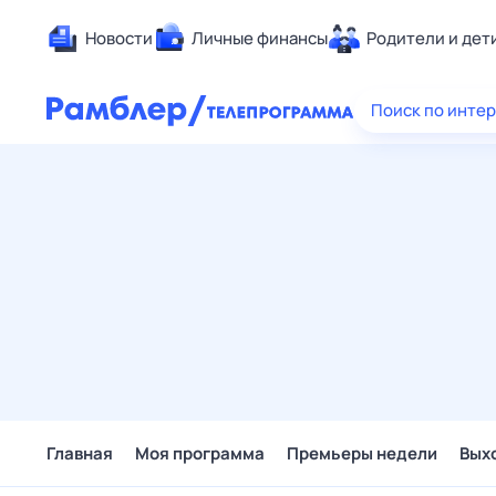
Новости
Личные финансы
Родители и дет
Здоровье
Поиск по инте
Развлечен
Дом и уют
Спорт
Карьера
Авто
Технологи
Жизненные
Сберегаем
Гороскопы
Главная
Моя программа
Премьеры недели
Вых