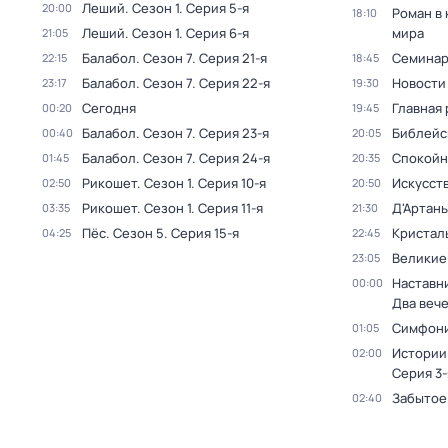
Леший
. Сезон 1
. Серия 5-я
20:00
Роман в
18:10
Леший
. Сезон 1
. Серия 6-я
мира
21:05
Балабол
. Сезон 7
. Серия 21-я
Семина
22:15
18:45
Балабол
. Сезон 7
. Серия 22-я
Новости
23:17
19:30
Сегодня
Главная 
00:20
19:45
Балабол
. Сезон 7
. Серия 23-я
Библейс
00:40
20:05
Балабол
. Сезон 7
. Серия 24-я
Спокойн
01:45
20:35
Рикошет
. Сезон 1
. Серия 10-я
Искусст
02:50
20:50
Рикошет
. Сезон 1
. Серия 11-я
Д'Артань
03:35
21:30
Пёс
. Сезон 5
. Серия 15-я
Кристал
04:25
22:45
Великие
23:05
Наставни
00:00
Два веч
Симфони
01:05
Истории
02:00
Серия 3-
Забытое
02:40