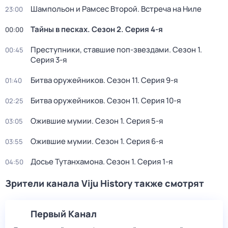
Шампольон и Рамсес Второй. Встреча на Ниле
23:00
Тайны в песках
. Сезон 2
. Серия 4-я
00:00
Преступники, ставшие поп-звездами
. Сезон 1
.
00:45
Серия 3-я
Битва оружейников
. Сезон 11
. Серия 9-я
01:40
Битва оружейников
. Сезон 11
. Серия 10-я
02:25
Ожившие мумии
. Сезон 1
. Серия 5-я
03:05
Ожившие мумии
. Сезон 1
. Серия 6-я
03:55
Досье Тутанхамона
. Сезон 1
. Серия 1-я
04:50
Зрители канала Viju History также смотрят
Первый Канал