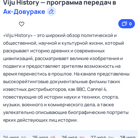
Viju History — программа передач в
Ак-Довураке
0
«Viju History» – это широкий обзор политической и
общественной, научной и культурной жизни, который
раскрывает историю древних и современных
цивилизаций, рассматривает великие изобретения и
подвиги и предоставляет зрителям возможность на
время перенестись в прошлое. На канале представлены
высокорейтинговые документальные фильмы таких
известных дистрибьюторов, как BBC, Cannel 4,
повествующие об истории науки и техники, спорта,
музыки, военного и коммерческого дела, а также
увлекательно описывающие биографические портреты
ярких действующих лиц истории.
24 июл,
пт
25 июл,
сб
26 июл,
вс
27 июл,
пн
28 июл,