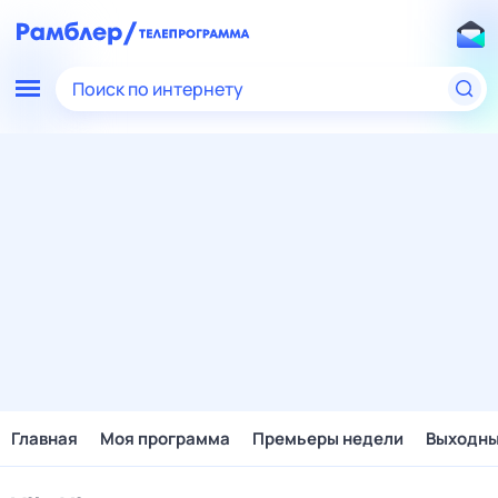
Поиск по интернету
Главная
Моя программа
Премьеры недели
Выходн