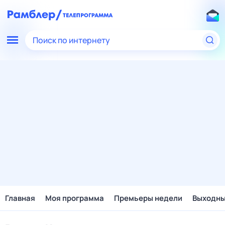
Поиск по интернету
Главная
Моя программа
Премьеры недели
Выходн