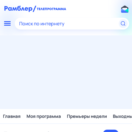
Поиск по интернету
Главная
Моя программа
Премьеры недели
Выходн