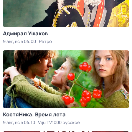
Адмирал Ушаков
9 авг, вс в 04:00
Ретро
КостяНика. Время лета
9 авг, вс в 04:10
Viju TV1000 русское