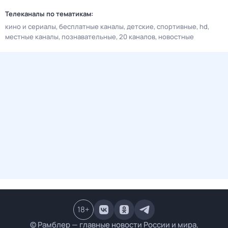
Телеканалы по тематикам:
кино и сериалы
бесплатные каналы
детские
спортивные
hd
местные каналы
познавательные
20 каналов
новостные
18
+
© Рамблер — главные новости России и мира,