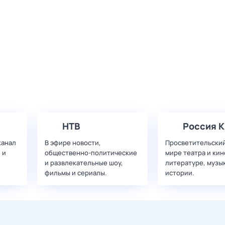
НТВ
Россия К
канал
В эфире новости,
Просветительский
 и
общественно-политические
мире театра и кин
и развлекательные шоу,
литературе, музы
фильмы и сериалы.
истории.