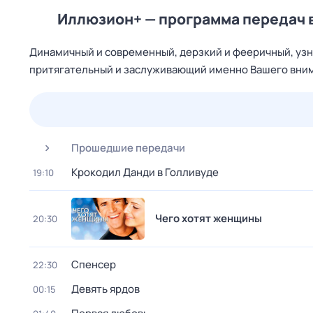
Иллюзион+ — программа передач 
Динамичный и современный, дерзкий и фееричный, узн
притягательный и заслуживающий именно Вашего вним
24 июл,
пт
25 июл,
сб
26 июл,
вс
27 июл,
пн
Прошедшие передачи
Крокодил Данди в Голливуде
19:10
Чего хотят женщины
20:30
Спенсер
22:30
Девять ярдов
00:15