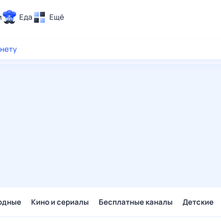
и
Еда
Ещё
Почта
рнету
ия и отдых
Поиск
Погода
ТВ-программа
и и тренды
 ситуации
 вместе
Помощь
одные
Кино и сериалы
Бесплатные каналы
Детские