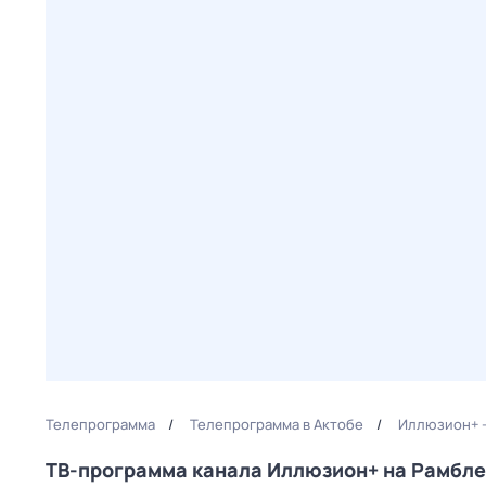
Телепрограмма
Телепрограмма в Актобе
Иллюзион+ —
ТВ-программа канала Иллюзион+ на Рамбл