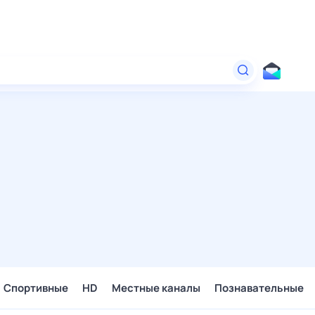
Спортивные
HD
Местные каналы
Познавательные