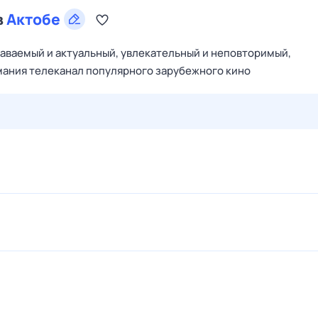
в
Актобе
аваемый и актуальный, увлекательный и неповторимый,
ания телеканал популярного зарубежного кино
28 июл,
вт
29 июл,
ср
30 июл,
чт
31 июл,
пт
1 авг,
сб