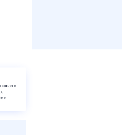
 канал о
о,
ке и