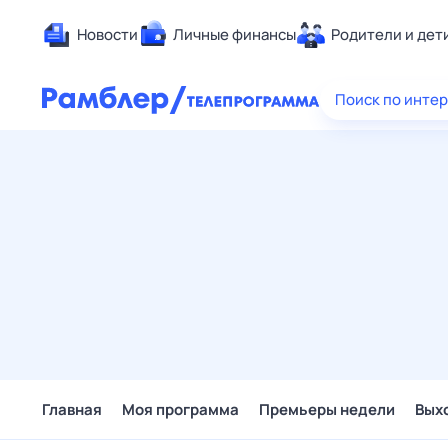
Новости
Личные финансы
Родители и дет
Здоровье
Поиск по инте
Развлечен
Дом и уют
Спорт
Карьера
Авто
Технологи
Жизненные
Сберегаем
Гороскопы
Главная
Моя программа
Премьеры недели
Вых