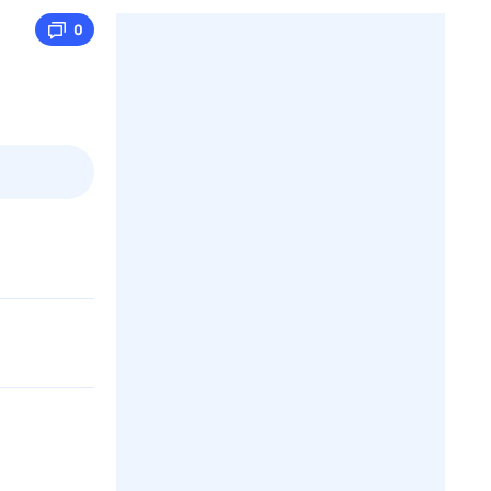
0
2 авг,
вс
3 авг,
пн
4 авг,
вт
5 авг,
ср
Вчера
Сегодня