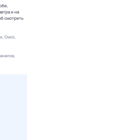
обе,
втра и на
об смотреть
ск
Омск
каналов