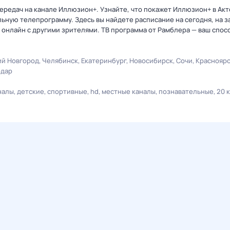
ередач на канале Иллюзион+. Узнайте, что покажет Иллюзион+ в Акт
ную телепрограмму. Здесь вы найдете расписание на сегодня, на за
онлайн с другими зрителями. ТВ программа от Рамблера — ваш спос
й Новгород
Челябинск
Екатеринбург
Новосибирск
Сочи
Краснояр
одар
налы
детские
спортивные
hd
местные каналы
познавательные
20 