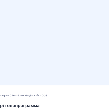
 программа передач в Актобе
ер/телепрограмма