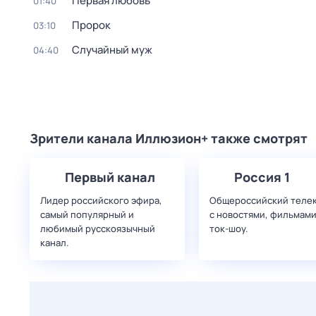
Первая любовь
01:40
Пророк
03:10
Случайный муж
04:40
Зрители канала Иллюзион+ также смотрят
Первый канал
Россия 1
Лидер российского эфира,
Общероссийский теле
самый популярный и
с новостями, фильмами
любимый русскоязычный
ток-шоу.
канал.