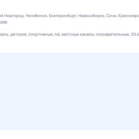
й Новгород
Челябинск
Екатеринбург
Новосибирск
Сочи
Краснояр
одар
налы
детские
спортивные
hd
местные каналы
познавательные
20 