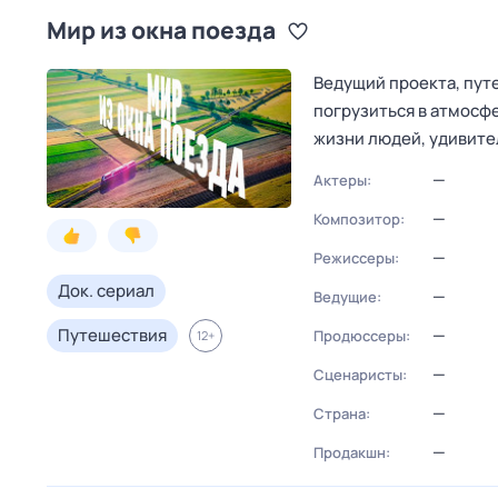
Мир из окна поезда
Ведущий проекта, пут
погрузиться в атмосф
жизни людей, удивите
—
Актеры:
—
Композитор:
—
Режиссеры:
Док. сериал
—
Ведущие:
Путешествия
—
Продюссеры:
12
+
—
Сценаристы:
—
Страна:
—
Продакшн: