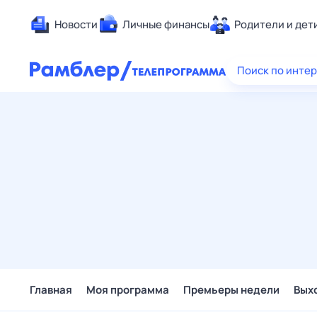
Новости
Личные финансы
Родители и дет
Здоровье
Поиск по инте
Развлечен
Дом и уют
Спорт
Карьера
Авто
Технологи
Жизненные
Сберегаем
Гороскопы
Главная
Моя программа
Премьеры недели
Вых