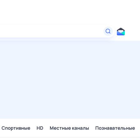
Спортивные
HD
Местные каналы
Познавательные