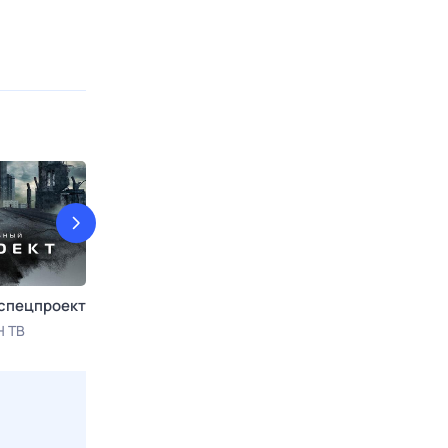
спецпроект
Гадалка
Искатели
Н ТВ
7 авг, пт в 13:00
ТВ 3
7 авг, пт в 17:45