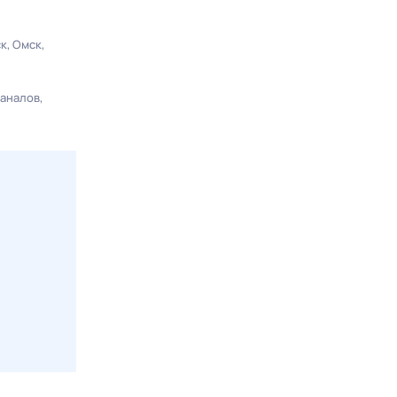
ск
Омск
каналов