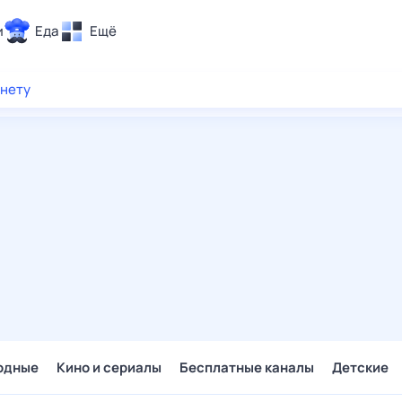
и
Еда
Ещё
Почта
рнету
ия и отдых
Поиск
Погода
ТВ-программа
и и тренды
 ситуации
 вместе
Помощь
одные
Кино и сериалы
Бесплатные каналы
Детские