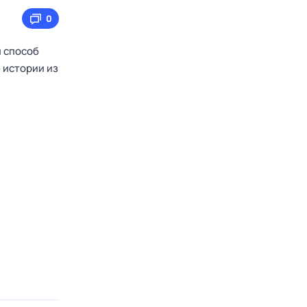
0
й способ
 истории из