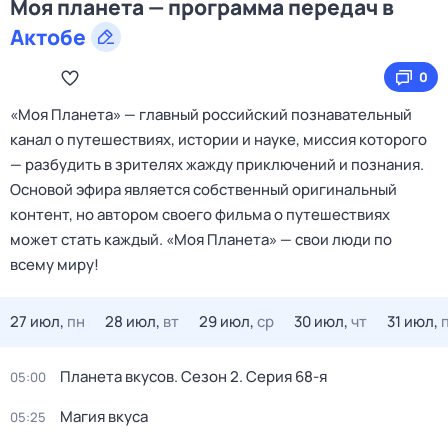
Моя планета — программа передач в
Актобе
0
«Моя Планета» — главный российский познавательный
канал о путешествиях, истории и науке, миссия которого
— разбудить в зрителях жажду приключений и познания.
Основой эфира является собственный оригинальный
контент, но автором своего фильма о путешествиях
может стать каждый. «Моя Планета» — свои люди по
всему миру!
27 июл,
пн
28 июл,
вт
29 июл,
ср
30 июл,
чт
31 июл,
Планета вкусов
. Сезон 2
. Серия 68-я
05:00
Магия вкуса
05:25