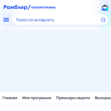
Поиск по интернету
Главная
Моя программа
Премьеры недели
Выходн