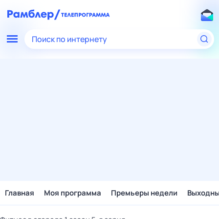
Поиск по интернету
Главная
Моя программа
Премьеры недели
Выходн