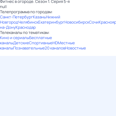
Фитнес в огороде. Сезон 1. Серия 5-я
null
Телепрограмма по городам:
Санкт-Петербург
Казань
Нижний
Новгород
Челябинск
Екатеринбург
Новосибирск
Сочи
Красноя
на-Дону
Краснодар
Телеканалы по тематикам:
Кино и сериалы
Бесплатные
каналы
Детские
Спортивные
HD
Местные
каналы
Познавательные
20 каналов
Новостные