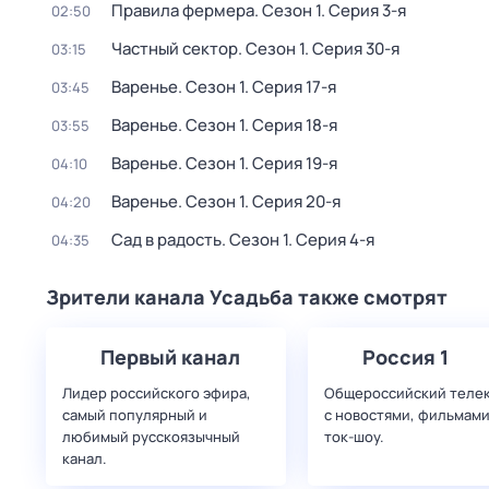
Правила фермера
. Сезон 1
. Серия 3-я
02:50
Частный сектор
. Сезон 1
. Серия 30-я
03:15
Варенье
. Сезон 1
. Серия 17-я
03:45
Варенье
. Сезон 1
. Серия 18-я
03:55
Варенье
. Сезон 1
. Серия 19-я
04:10
Варенье
. Сезон 1
. Серия 20-я
04:20
Сад в радость
. Сезон 1
. Серия 4-я
04:35
Зрители канала Усадьба также смотрят
Первый канал
Россия 1
Лидер российского эфира,
Общероссийский теле
самый популярный и
с новостями, фильмами
любимый русскоязычный
ток-шоу.
канал.