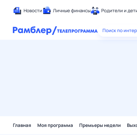
Новости
Личные финансы
Родители и дет
Здоровье
Поиск по инте
Развлечен
Дом и уют
Спорт
Карьера
Авто
Технологи
Жизненные
Сберегаем
Гороскопы
Главная
Моя программа
Премьеры недели
Вых