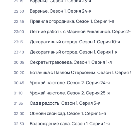
Варенье
. Сезон 1
. Серия 23-я
22:15
Варенье
. Сезон 1
. Серия 24-я
22:30
Правила огородника
. Сезон 1
. Серия 1-я
22:45
Летние работы с Мариной Рыкалиной
. Серия 2-
23:00
Декоративный огород
. Сезон 1
. Серия 10-я
23:15
Декоративный огород
. Сезон 1
. Серия 1-я
23:40
Секреты травоведа
. Сезон 1
. Серия 1-я
00:05
Ботаника с Павлом Стерховым
. Сезон 1
. Серия 
00:20
Урожай на столе
. Сезон 2
. Серия 24-я
00:45
Урожай на столе
. Сезон 2
. Серия 25-я
01:10
Сад в радость
. Сезон 1
. Серия 5-я
01:35
Обнови свой сад
. Сезон 1
. Серия 5-я
02:00
Возрождение сада
. Сезон 1
. Серия 1-я
02:30