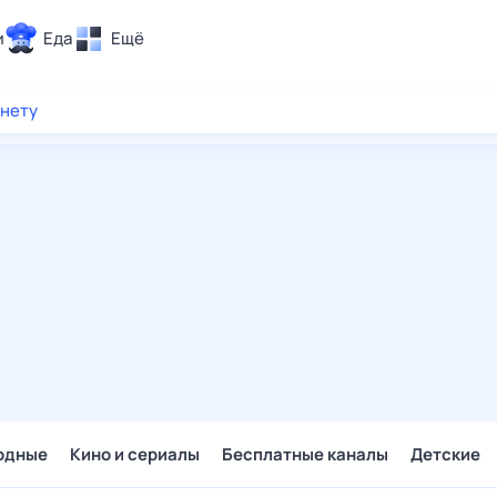
и
Еда
Ещё
Почта
рнету
ия и отдых
Поиск
Погода
ТВ-программа
и и тренды
 ситуации
 вместе
Помощь
одные
Кино и сериалы
Бесплатные каналы
Детские