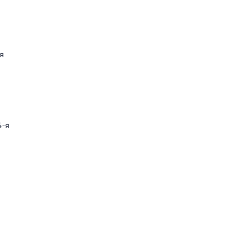
я
4-я