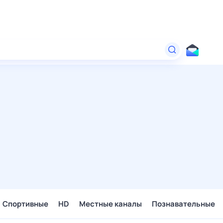
Спортивные
HD
Местные каналы
Познавательные