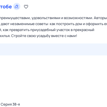
тобе
ё преимуществами, удовольствиями и возможностями. Авторы
дают незаменимые советы: как построить дом и оформить е
й, как превратить приусадебный участок в прекрасный
илья. Cтройте свою усадьбу вместе с нами!
28 июл,
вт
29 июл,
ср
30 июл,
чт
31 июл,
пт
1 авг,
сб
. Серия 38-я