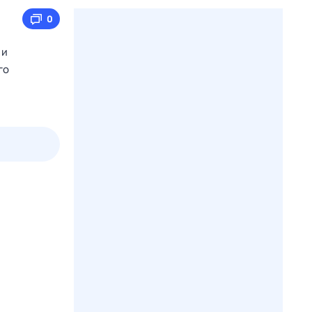
0
 и
го
2 авг,
вс
3 авг,
пн
4 авг,
вт
5 авг,
ср
Вчера
Сегодня