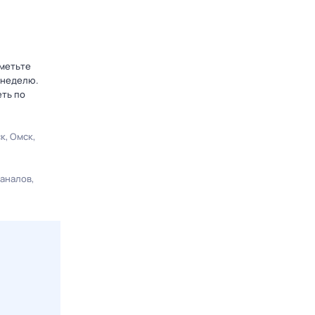
тметьте
 неделю.
еть по
ск
Омск
каналов