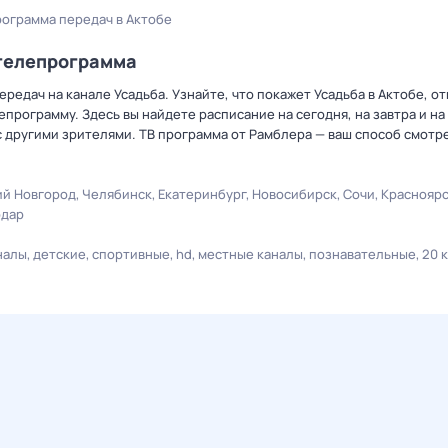
рограмма передач в Актобе
/телепрограмма
редач на канале Усадьба. Узнайте, что покажет Усадьба в Актобе, о
рограмму. Здесь вы найдете расписание на сегодня, на завтра и на
 другими зрителями. ТВ программа от Рамблера — ваш способ смотр
й Новгород
Челябинск
Екатеринбург
Новосибирск
Сочи
Краснояр
одар
налы
детские
спортивные
hd
местные каналы
познавательные
20 