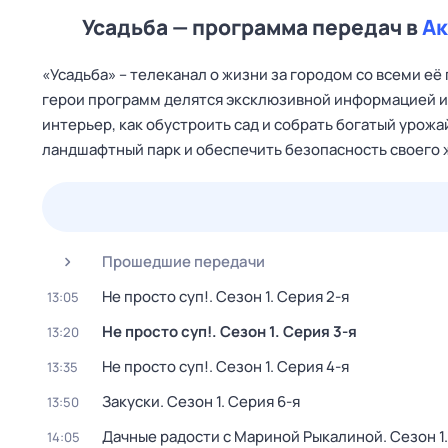
Усадьба — программа передач в
Ак
«Усадьба» – телеканал о жизни за городом со всеми е
герои программ делятся эксклюзивной информацией и 
интерьер, как обустроить сад и собрать богатый урожа
ландшафтный парк и обеспечить безопасность своего ж
24 июл,
пт
25 июл,
сб
26 июл,
вс
27 июл,
пн
Прошедшие передачи
Не просто суп!
. Сезон 1
. Серия 2-я
13:05
Не просто суп!
. Сезон 1
. Серия 3-я
13:20
Не просто суп!
. Сезон 1
. Серия 4-я
13:35
Закуски
. Сезон 1
. Серия 6-я
13:50
Дачные радости с Мариной Рыкалиной
. Сезон 1
14:05