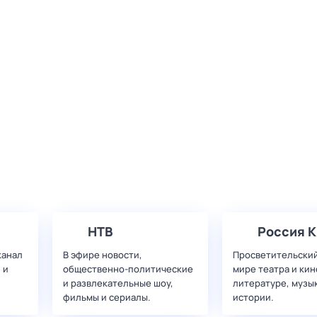
НТВ
Россия К
канал
В эфире новости,
Просветительский
 и
общественно-политические
мире театра и кин
и развлекательные шоу,
литературе, музы
фильмы и сериалы.
истории.