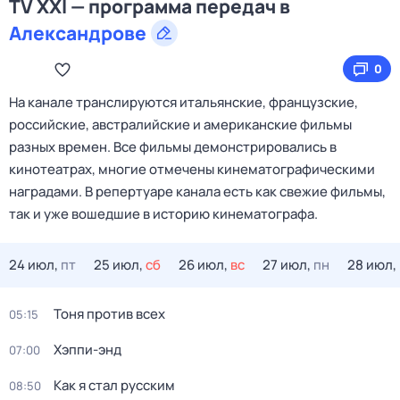
TV XXI — программа передач в
Александрове
0
На канале транслируются итальянские, французские,
российские, австралийские и американские фильмы
разных времен. Все фильмы демонстрировались в
кинотеатрах, многие отмечены кинематографическими
наградами. В репертуаре канала есть как свежие фильмы,
так и уже вошедшие в историю кинематографа.
24 июл,
пт
25 июл,
сб
26 июл,
вс
27 июл,
пн
28 июл,
Тоня против всех
05:15
Хэппи-энд
07:00
Как я стал русским
08:50