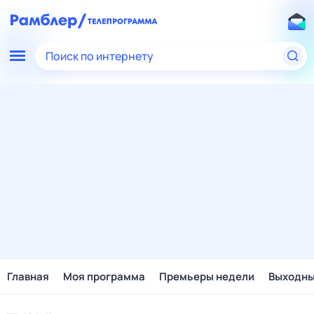
Поиск по интернету
Главная
Моя программа
Премьеры недели
Выходн