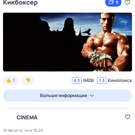
Кикбоксер
0
1
IMDb
Кинопоиск
6.3
7.3
Больше информации
CINEMA
10 августа, пн в 16:20