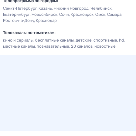
Телепрограмма по городам:
Санкт-Петербург
Казань
Нижний Новгород
Челябинск
Екатеринбург
Новосибирск
Сочи
Красноярск
Омск
Самара
Ростов-на-Дону
Краснодар
Телеканалы по тематикам:
кино и сериалы
бесплатные каналы
детские
спортивные
hd
местные каналы
познавательные
20 каналов
новостные