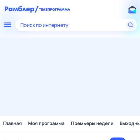
Поиск по интернету
Главная
Моя программа
Премьеры недели
Выходн