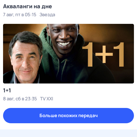
Акваланги на дне
7 авг, пт в 05:15
Звезда
1+1
8 авг, сб в 23:35
TV XXI
Больше похожих передач