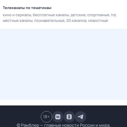
Телеканалы по тематикам:
кино и сериалы
бесплатные каналы
детские
спортивные
hd
местные каналы
познавательные
20 каналов
новостные
18
+
© Рамблер — главные новости России и мира,