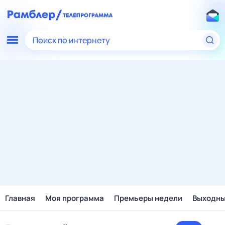
Поиск по интернету
Главная
Моя программа
Премьеры недели
Выходн