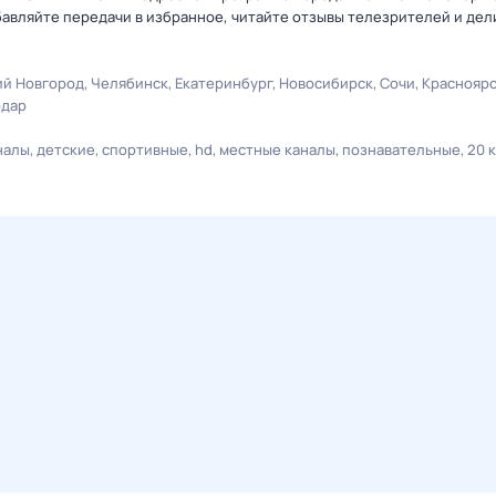
авляйте передачи в избранное, читайте отзывы телезрителей и дел
й Новгород
Челябинск
Екатеринбург
Новосибирск
Сочи
Краснояр
одар
налы
детские
спортивные
hd
местные каналы
познавательные
20 