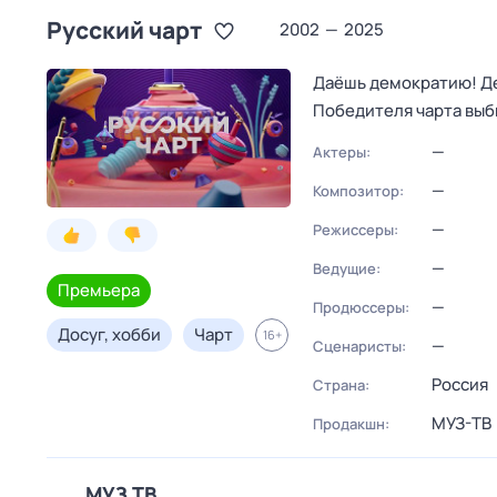
Русский чарт
2002
—
2025
Даёшь демократию! Де
Победителя чарта выб
—
Актеры:
—
Композитор:
—
Режиссеры:
—
Ведущие:
Премьера
—
Продюссеры:
Досуг, хобби
Чарт
16
+
—
Сценаристы:
Россия
Страна:
МУЗ-ТВ
Продакшн:
МУЗ ТВ