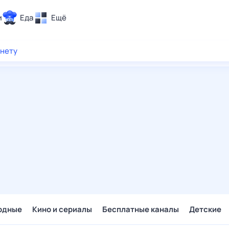
и
Еда
Ещё
Почта
рнету
ия и отдых
Поиск
Погода
ТВ-программа
и и тренды
 ситуации
 вместе
Помощь
одные
Кино и сериалы
Бесплатные каналы
Детские