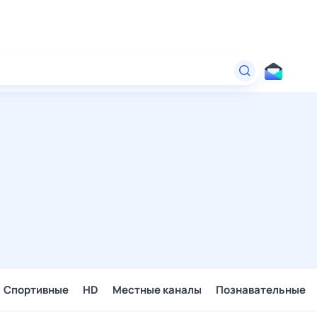
Спортивные
HD
Местные каналы
Познавательные