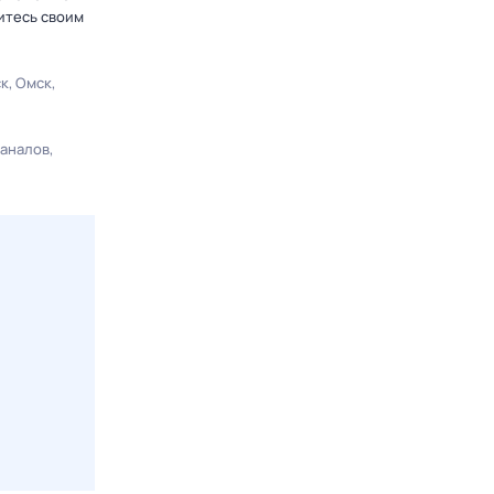
итесь своим
ск
Омск
каналов