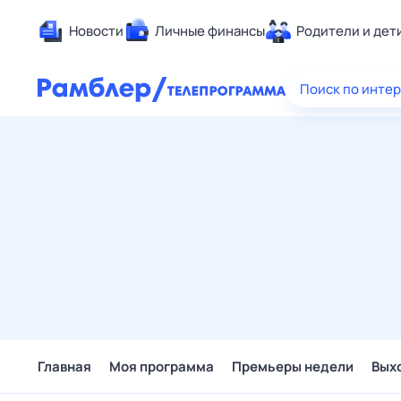
Новости
Личные финансы
Родители и дет
Здоровье
Поиск по инте
Развлечен
Дом и уют
Спорт
Карьера
Авто
Технологи
Жизненные
Сберегаем
Гороскопы
Главная
Моя программа
Премьеры недели
Вых