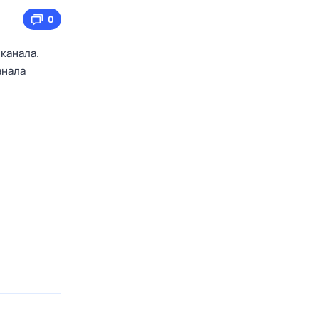
0
канала.
анала