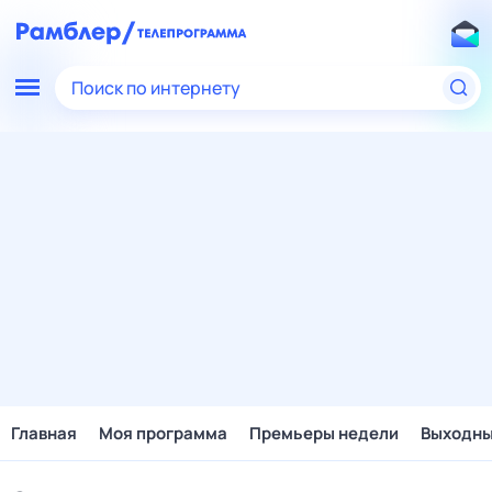
Поиск по интернету
Главная
Моя программа
Премьеры недели
Выходн