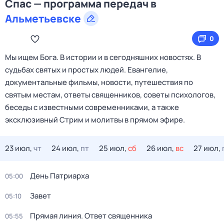
Спас — программа передач в
Альметьевске
0
Мы ищем Бога. В истории и в сегодняшних новостях. В
судьбах святых и простых людей. Евангелие,
документальные фильмы, новости, путешествия по
святым местам, ответы священников, советы психологов,
беседы с известными современниками, а также
эксклюзивный Стрим и молитвы в прямом эфире.
23 июл,
чт
24 июл,
пт
25 июл,
сб
26 июл,
вс
27 июл,
День Патриарха
05:00
Зaвeт
05:10
Прямая линия. Ответ священника
05:55